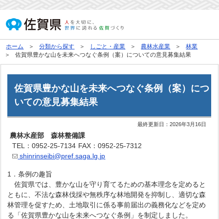
ホーム
分類から探す
しごと・産業
農林水産業
林業
佐賀県豊かな山を未来へつなぐ条例（案）についての意見募集結果
佐賀県豊かな山を未来へつなぐ条例（案）につ
いての意見募集結果
最終更新日：
2026年3月16日
農林水産部 森林整備課
TEL：0952-25-7134
FAX：0952-25-7312
shinrinseibi@pref.saga.lg.jp
1．条例の趣旨
佐賀県では、豊かな山を守り育てるための基本理念を定めると
ともに、不法な森林伐採や無秩序な林地開発を抑制し、適切な森
林管理を促すため、土地取引に係る事前届出の義務化などを定め
る「佐賀県豊かな山を未来へつなぐ条例」を制定しました。