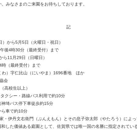
か。みなさまのご来園をお待ちしております。
記
日）から5月5日（火曜日・祝日）
ら午後4時30分（最終受付）まで
から11月29日（日曜日）
4時（最終受付）まで
くわ）字仁比山（にいやま）1696番地 ほか
協会
0円（高校生以上）
らタクシー・路線バス利用で約10分
バス停下車徒歩約15分
車で約10分
家・伊丹文右衛門（ぶんえもん）とその息子弥太郎（やたろう）によっ
調和した価値ある庭園として、佐賀県では唯一国の名勝に指定されてい