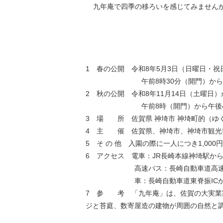
九年庵で四季の移ろいを感じてみません
1 春の公開 令和8年5月3日（日曜日・祝
午前8時30分（開門）か
2 秋の公開 令和8年11月14日（土曜日）
午前8時（開門）から午後
3 場 所 佐賀県 神埼市 神埼町的（ゆ
4 主 催 佐賀県、神埼市、神埼市観光
5 そ の 他 入園の際に一人につき1,00
6 アクセス 電車：JR長崎本線神埼駅か
高速バス：長崎自動車道高速神埼
車：長崎自動車道東脊振ICから
7 参 考 「九年庵」は、佐賀の大実業
ジと苔庭、数寄屋造の建物が周囲の自然と