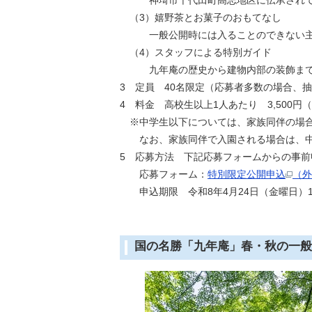
神埼市千代田町高志地区に伝承されてい
（3）嬉野茶とお菓子のおもてなし
一般公開時には入ることのできない主屋
（4）スタッフによる特別ガイド
九年庵の歴史から建物内部の装飾まで、
3 定員 40名限定（応募者多数の場合、
4 料金 高校生以上1人あたり 3,500円
※中学生以下については、家族同伴の場合
なお、家族同伴で入園される場合は、中
5 応募方法 下記応募フォームからの事前
応募フォーム：
特別限定公開申込
（外
申込期限 令和8年4月24日（金曜日）1
国の名勝「九年庵」春・秋の一般