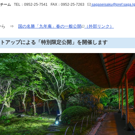
チーム
TEL：0952-25-7541
FAX：0952-25-7263
sagaseisaku@pref.saga.lg
らから ⇒
国の名勝「九年庵」春の一般公開
（外部リンク）
トアップによる「特別限定公開」を開催します