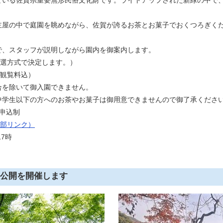
る佐賀県重要無形民俗文化財です。ライトアップされた新緑の中で、
の中で庭園を眺めながら、佐賀が誇るお茶とお菓子でおくつろぎく
スタッフが説明しながら園内を御案内します。
抽選方式で決定します。）
（観覧料込）
を除いて御入園できません。
学生以下の方へのお茶やお菓子は御用意できませんので御了承くださ
申込制
部リンク）
7時
公開を開催します