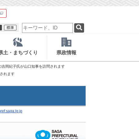
検
索
キ
ー
ワ
県土・まちづくり
県政情報
ー
ド
の吉岡紀子氏が山口知事を訪問されます
されます
ef.saga.lg.jp