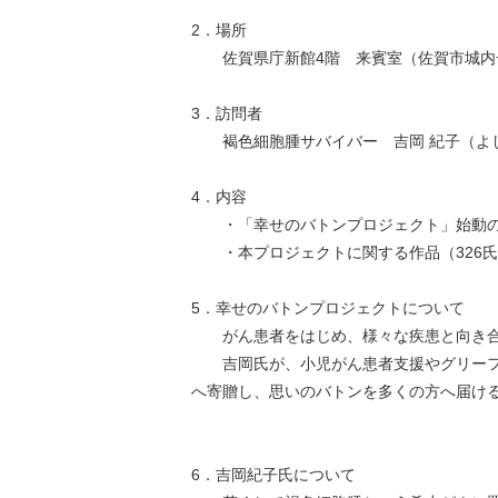
2．場所
佐賀県庁新館4階 来賓室（佐賀市城内一
3．訪問者
褐色細胞腫サバイバー 吉岡 紀子（よし
4．内容
・「幸せのバトンプロジェクト」始動
・本プロジェクトに関する作品（326氏
5．幸せのバトンプロジェクトについて
がん患者をはじめ、様々な疾患と向き合
吉岡氏が、小児がん患者支援やグリーフケ
へ寄贈し、思いのバトンを多くの方へ届け
6．吉岡紀子氏について