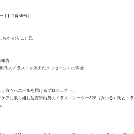
丁目1番59号）
おか のりこ）氏
の報告
制作のイラストを添えたメッセージ）の寄贈
う方々へエールを届けるプロジェクト。
アに取り組む佐賀県出身のイラストレーター326（みつる）氏とコラ
る。