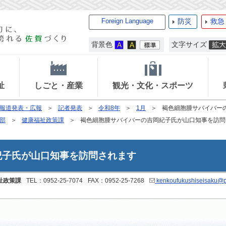
Foreign Language
防災
救急
背景色
文字サイズ
祉
しごと・産業
観光・文化・スポーツ
報道発表・広報
記者発表
令和8年
1月
褐色細胞腫サバイバー
部
健康福祉政策課
褐色細胞腫サバイバーの吉岡紀子氏が山口知事を訪問
紀子氏が山口知事を訪問されます
祉政策課
TEL：0952-25-7074
FAX：0952-25-7268
kenkoufukushiseisaku@pr