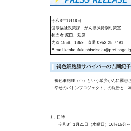
令和8年1月19日
健康福祉政策課 がん撲滅特別対策室
担当者 原田、萩原
内線 1858、1859 直通 0952-25-7491
E-mail kenkoufukushiseisaku@pref.saga.lg
褐色細胞腫サバイバーの吉岡紀子
褐色細胞腫（※）という希少がんに罹患さ
「幸せのバトンプロジェクト」の報告と、
1．日時
令和8年1月21日（水曜日）16時15分～1