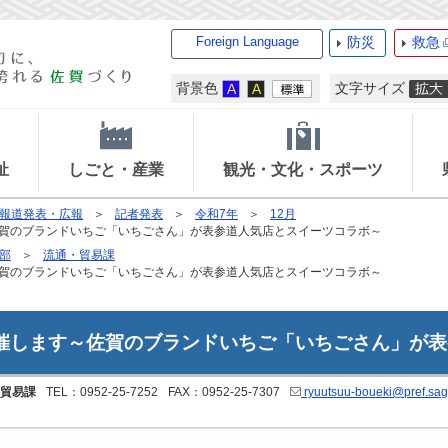
Foreign Language
防災
救急
背景色
文字サイズ
祉
しごと・産業
観光・文化・スポーツ
報道発表・広報
記者発表
令和7年
12月
佐賀のブランドいちご「いちごさん」が表参道人気店とスイーツコラボ～
部
流通・貿易課
佐賀のブランドいちご「いちごさん」が表参道人気店とスイーツコラボ～
開催します～佐賀のブランドいちご「いちごさん」が
貿易課
TEL：0952-25-7252
FAX：0952-25-7307
ryuutsuu-boueki@pref.saga