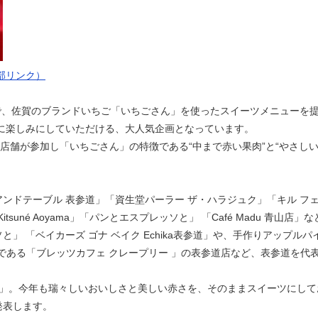
部リンク）
、佐賀のブランドいちご「いちごさん」を使ったスイーツメニューを提
方に楽しみにしていただける、大人気企画となっています。
店舗が参加し「いちごさん」の特徴である“中まで赤い果肉”と“やさし
ドテーブル 表参道」「資生堂パーラー ザ・ハラジュク」「キル フェ
tsuné Aoyama」「パンとエスプレッソと」 「Café Madu 青山
」 「ベイカーズ ゴナ ベイク Echika表参道」や、手作りアップルパイ専門店「
リーである「ブレッツカフェ クレープリー 」の表参道店など、表参道を
」。今年も瑞々しいおいしさと美しい赤さを、そのままスイーツにして
発表します。