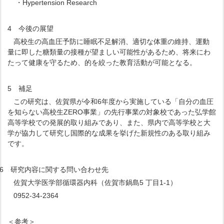
・Hypertension Research
4 今後の展望
高校生の高血圧予防に睡眠不足解消、適切な体重の維持、運動
量に即した糖類量の接種が望ましい可能性があるため、将来にわ
たって健康を守るため、的を絞った教育活動が可能となる。
5 補足
この研究は、佐賀県が令和6年度から実施している「自分の血圧
を知らない高校生ZERO事業」の先行事業の対象校であった弘学館
高等学校での発展的取り組みであり、また、県内で高等学校と大
学が協力して研究し国際的な成果を挙げた新規性のある取り組み
です。
6 研究内容に関する問い合わせ先
佐賀大学医学部循環器内科（佐賀市鍋島5 丁目1-1）
0952-34-2364
＜参考＞