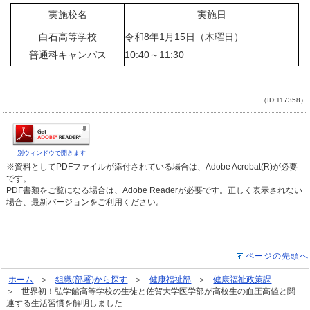
実施校名
実施日
白石高等学校
令和8年1月15日（木曜日）
普通科キャンパス
10:40～11:30
（ID:117358）
別ウィンドウで開きます
※資料としてPDFファイルが添付されている場合は、Adobe Acrobat(R)が必要
です。
PDF書類をご覧になる場合は、Adobe Readerが必要です。正しく表示されない
場合、最新バージョンをご利用ください。
ページの先頭へ
ホーム
組織(部署)から探す
健康福祉部
健康福祉政策課
世界初！弘学館高等学校の生徒と佐賀大学医学部が高校生の血圧高値と関
連する生活習慣を解明しました