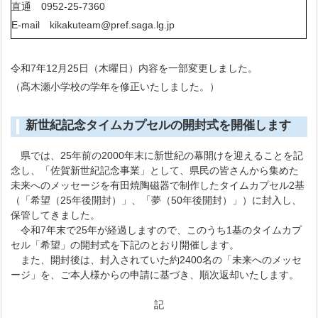
直通 0952-25-7360
E-mail kikakuteam@pref.saga.lg.jp
令和7年12月25日（木曜日）内容を一部変更しました。
（髙木瀬小学校の学年を修正いたしました。）
新世紀記念タイムカプセルの開封式を開催します
県では、25年前の2000年末に新世紀の幕開けを迎えることを記
念し、「佐賀新世紀記念事業」として、県民の皆さんから集めた
未来へのメッセージを有田焼陶磁器で制作したタイムカプセル2基
（「希望（25年後開封）」、「夢（50年後開封）」）に封入し、
保管してきました。
令和7年末で25年が経過しますので、このうち1基のタイムカプ
セル「希望」の開封式を下記のとおり開催します。
また、開封後は、封入されていた約2400名の「未来へのメッセ
ージ」を、ご本人様からの申請に基づき、順次返却いたします。
記