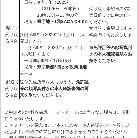
日時：令和7年（2025年）
12月26日（金曜日）
受け取り希望日の3営
13時30分～16時00分
業日前までに申請して
場所：
県庁地下1階SAGA CHIKA
ください。
県庁で
受け取り希望日に本人
受け取
(2)令和8年（2026年）1月9日（金
確認のうえお渡ししま
る場合
曜日）から
す。
令和8年（2026年）3月31日
※免許証等の顔写真付
（火曜日）まで
きの本人確認書類をお
平日8時30分～17時15分
持ちください。
場所：
県庁新館5階さが政策推進
チーム
郵送で
送付先住所等を入力のうえ、
免許証
受け取
等の顔写真付きの本人確認書類の写
る場合
真を添付
いただきます。
※申請者の情報を確認し、メッセージに該当がない場合は、個別
にご連絡いたします。
※メッセージの返却は、ご本人にのみ、本人確認の上、お渡しい
たします。代理での受け取りはできませんのでご留意ください。