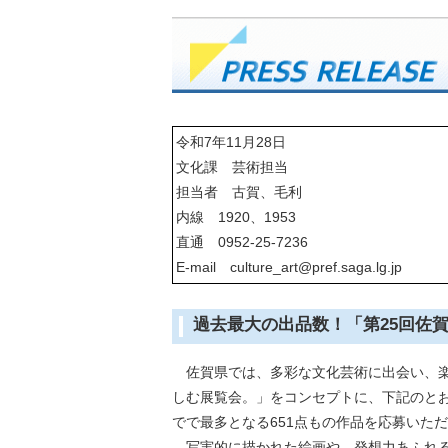
令和7年11月28日
文化課 芸術担当
担当者 古賀、毛利
内線 1920、1953
直通 0952-25-7236
E-mail culture_art@pref.saga.lg.jp
過去最大の出品数！「第25回佐
佐賀県では、多彩な文化芸術に出会い、楽
しむ展覧会。」をコンセプトに、下記のと
でで最多となる651点もの作品を応募いた
写実的に描かれた絵画や、発想力あふれる