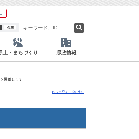
検
索
キ
ー
ワ
県土・まちづくり
県政情報
ー
ド
」を開催します
もっと見る（全5件）