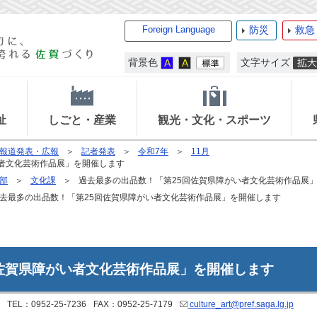
Foreign Language
防災
救急
背景色
文字サイズ
祉
しごと・産業
観光・文化・スポーツ
報道発表・広報
記者発表
令和7年
11月
い者文化芸術作品展」を開催します
部
文化課
過去最多の出品数！「第25回佐賀県障がい者文化芸術作品展
去最多の出品数！「第25回佐賀県障がい者文化芸術作品展」を開催します
佐賀県障がい者文化芸術作品展」を開催します
TEL：0952-25-7236
FAX：0952-25-7179
culture_art@pref.saga.lg.jp