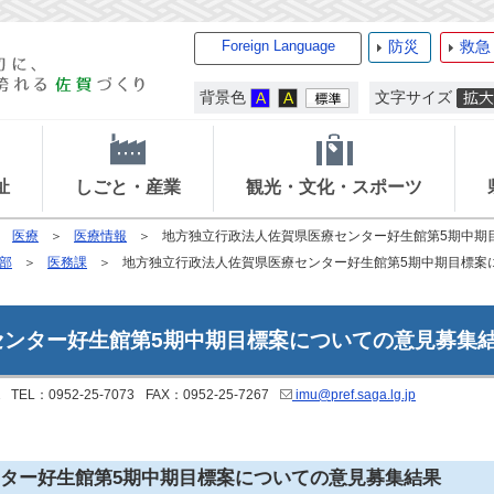
Foreign Language
防災
救急
背景色
文字サイズ
祉
しごと・産業
観光・文化・スポーツ
医療
医療情報
地方独立行政法人佐賀県医療センター好生館第5期中期
部
医務課
地方独立行政法人佐賀県医療センター好生館第5期中期目標案
センター好生館第5期中期目標案についての意見募集
TEL：0952-25-7073
FAX：0952-25-7267
imu@pref.saga.lg.jp
ター好生館第5期中期目標案についての意見募集結果