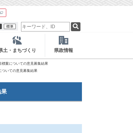
検
索
キ
ー
ワ
県土・まちづくり
県政情報
ー
ド
目標案についての意見募集結果
についての意見募集結果
結果