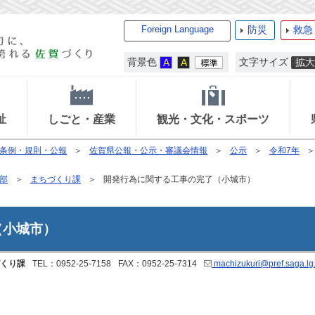
Foreign Language
防災
救急
背景色
文字サイズ
祉
しごと・産業
観光・文化・スポーツ
条例・規則・公報
佐賀県公報・公示・審議会情報
公示
令和7年
部
まちづくり課
開発行為に関する工事の完了（小城市）
（小城市）
くり課
TEL：0952-25-7158
FAX：0952-25-7314
machizukuri@pref.saga.lg.