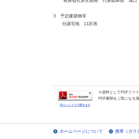
有限会社新生開発 代表取締役 溝口
3 予定建築物等
分譲宅地 11区画
※資料としてPDFファイル
PDF書類をご覧になる場
別ウィンドウで開きます
ホームページについて
携帯（ガラ