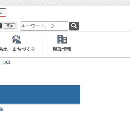
検
索
キ
ー
ワ
県土・まちづくり
県政情報
ー
ド
10月
jp