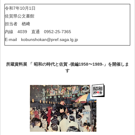
令和7年10月1日
佐賀県公文書館
担当者 楢﨑
内線 4039 直通 0952-25-7365
E-mail kobunshokan@pref.saga.lg.jp
所蔵資料展 「 昭和の時代と佐賀 -後編1958〜1989-」を開催しま
す