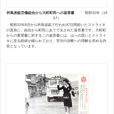
杵島炭鉱労働組合から大町町民へ
の返答書
昭和32年（19
57）
昭和32年8月から杵島炭鉱で行われ97日間続いたストライキ
の直前に、組合から町民にあてて出された返答書です。大町町
からの要望書に対するこの返答書には、山への思いとストライ
キに至る経緯が綴られており、苦渋の決断への理解を求める内
容となっています。