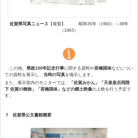
佐賀県写真ニュース
【複製】 昭和35年（1960）～38年
（1963）
この他、
県政100年記念行事
に関する資料や
若楠国体
などについ
ての資料を展示し、
当時の写真
を掲示します。
また、展示室内のモニターでは、
「佐賀みかん」「天皇皇后両陛
下 佐賀の御旅」「若楠国体」などの郷土映像
の上映を行う予定で
す。
7 佐賀県公文書館概要