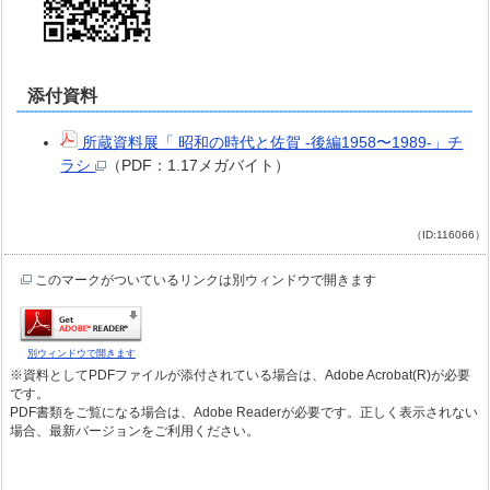
添付資料
所蔵資料展「 昭和の時代と佐賀 -後編1958〜1989-」チ
ラシ
（PDF：1.17メガバイト）
（ID:116066）
このマークがついているリンクは別ウィンドウで開きます
別ウィンドウで開きます
※資料としてPDFファイルが添付されている場合は、Adobe Acrobat(R)が必要
です。
PDF書類をご覧になる場合は、Adobe Readerが必要です。正しく表示されない
場合、最新バージョンをご利用ください。