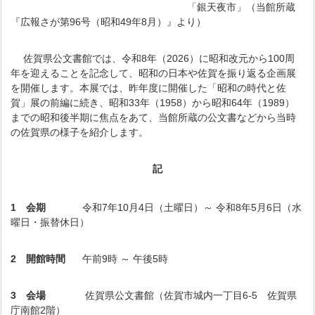
「銀天夜市」（当館所蔵
『広報さが第96号（昭和49年8月）』より）
佐賀県公文書館では、令和8年（2026）に昭和改元から100周
年を迎えることを記念して、昭和の日本や佐賀を振り返る企画展
を開催します。本展では、昨年度に開催した「昭和の時代と佐
賀」展の前編に続き、昭和33年（1958）から昭和64年（1989）
までの昭和後半期に焦点をあて、当館所蔵の公文書などから当時
の佐賀県の様子を紹介します。
記
1 会期
令和7年10月4日（土曜日）～ 令和8年5月6日（水
曜日・振替休日）
2 開館時間
午前9時 ～ 午後5時
3 会場
佐賀県公文書館（佐賀市城内一丁目6-5 佐賀県
庁南館2階）