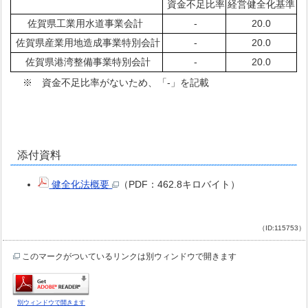
資金不足比率
経営健全化基準
佐賀県工業用水道事業会計
-
20.0
佐賀県産業用地造成事業特別会計
-
20.0
佐賀県港湾整備事業特別会計
-
20.0
※ 資金不足比率がないため、「-」を記載
添付資料
健全化法概要
（PDF：462.8キロバイト）
（ID:115753）
このマークがついているリンクは別ウィンドウで開きます
別ウィンドウで開きます