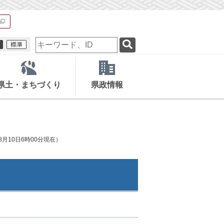
検
索
キ
ー
ワ
県土・まちづくり
県政情報
ー
ド
月10日6時00分現在）