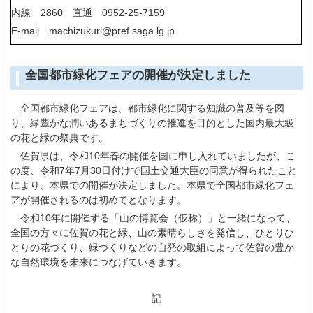
内線 2860 直通 0952-25-7159
E-mail machizukuri@pref.saga.lg.jp
全国都市緑化フェアの開催が決定しました
全国都市緑化フェアは、都市緑化に関する知識の普及等を図
り、緑豊かな潤いあるまちづくりの推進を目的とした国内最大級
の花と緑の祭典です。
佐賀県は、令和10年春の開催を国に申し入れていましたが、こ
の度、令和7年7月30日付けで国土交通大臣の同意が得られたこと
により、本県での開催が決定しました。本県で全国都市緑化フェ
アが開催されるのは初めてとなります。
令和10年に開催する「山の博覧会（仮称）」と一緒になって、
全国の方々に佐賀の花と緑、山の素晴らしさを発信し、ひとりひ
とりの花づくり、緑づくりなどの自発の取組によって佐賀の豊か
な自然環境を未来につなげていきます。
記