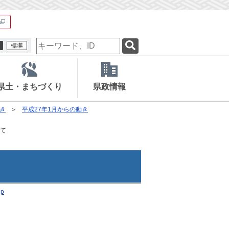
検
索
キ
ー
ワ
県土・まちづくり
県政情報
ー
ド
き
平成27年1月からの動き
いて
jp