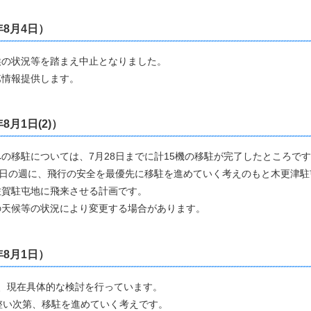
年8月4日）
候の状況等を踏まえ中止となりました。
第情報提供します。
年8月1日(2)）
の移駐については、7月28日までに計15機の移駐が完了したところで
4日の週に、飛行の安全を最優先に移駐を進めていく考えのもと木更津
佐賀駐屯地に飛来させる計画です。
の天候等の状況により変更する場合があります。
年8月1日）
、現在具体的な検討を行っています。
整い次第、移駐を進めていく考えです。