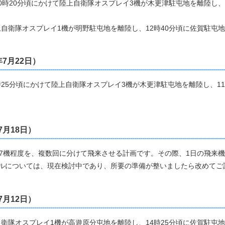
ら10時20分頃にかけて陸上自衛隊オスプレイ3機が木更津駐屯地を離陸し、
陸上自衛隊オスプレイ1機が明野駐屯地を離陸し、12時40分頃に佐賀駐屯
年7月22日）
1時25分頃にかけて陸上自衛隊オスプレイ3機が木更津駐屯地を離陸し、11
7月18日）
大7機程度を、複数回に分けて飛来させる計画です。その際、1日の飛来
ールについては、現在検討中であり、所要の準備が整いましたら改めてご
7月12日）
上自衛隊オスプレイ1機が高遊原分屯地を離陸し、14時25分頃に佐賀駐屯