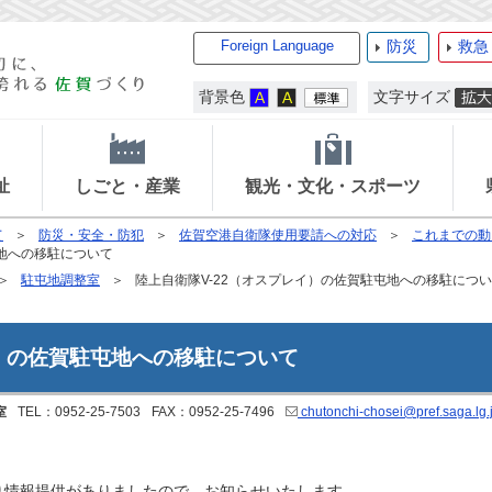
Foreign Language
防災
救急
背景色
文字サイズ
祉
しごと・産業
観光・文化・スポーツ
て
防災・安全・防犯
佐賀空港自衛隊使用要請への対応
これまでの動
屯地への移駐について
駐屯地調整室
陸上自衛隊V-22（オスプレイ）の佐賀駐屯地への移駐につ
イ）の佐賀駐屯地への移駐について
室
TEL：0952-25-7503
FAX：0952-25-7496
chutonchi-chosei@pref.saga.lg.
り情報提供がありましたので、お知らせいたします。