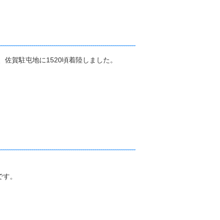
、佐賀駐屯地に1520頃着陸しました。
。
です。