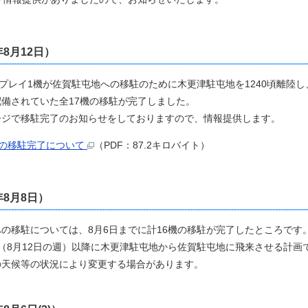
年8月12日
）
プレイ1機が佐賀駐屯地への移駐のために木更津駐屯地を1240頃離陸し
備されていた全17機の移駐が完了しました。
ージで移駐完了のお知らせをしておりますので、情報提供します。
イの移駐完了について
（PDF：87.2キロバイト）
年8月8日
）
の移駐については、8月6日までに計16機の移駐が完了したところです
（8月12日の週）以降に木更津駐屯地から佐賀駐屯地に飛来させる計画
の天候等の状況により変更する場合があります。