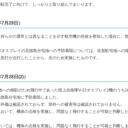
移駐完了に向けて、しっかりと取り組んでまいります。
年7月29日）
、何らかの通常とは異なることを示す航空機の兆候を察知した場合に、
隊オスプレイの北徳島分屯地への予防着陸については、佐賀駐屯地への
注意灯が点灯したことから、念のため実施したものです。
7月28日(2)）
屯地への移駐のため飛行中であった陸上自衛隊V-22オスプレイ2機のう
北徳島分屯地に予防着陸しました。
へ外傷は確認されておらず、部外への被害等は確認されておりません。
おいて、機体の点検を実施し、問題なく飛行することが可能と判断したこ
いては、機体の点検を実施し、問題なく飛行することが可能と判断しまし