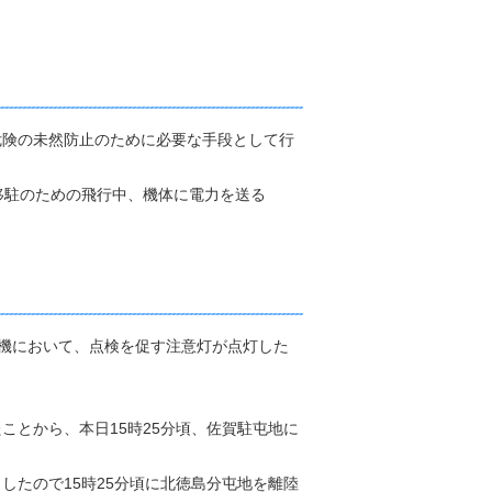
危険の未然防止のために必要な手段として行
移駐のための飛行中、機体に電力を送る
ち1機において、点検を促す注意灯が点灯した
とから、本日15時25分頃、佐賀駐屯地に
たので15時25分頃に北徳島分屯地を離陸