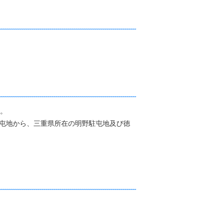
す。
駐屯地から、三重県所在の明野駐屯地及び徳