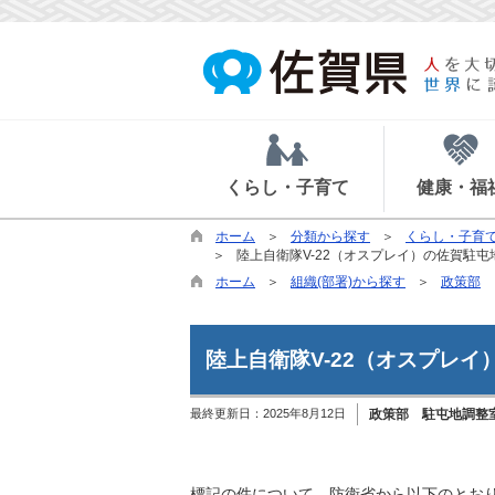
くらし・子育て
健康・福
ホーム
分類から探す
くらし・子育
陸上自衛隊V-22（オスプレイ）の佐賀駐
ホーム
組織(部署)から探す
政策部
陸上自衛隊V-22（オスプレ
最終更新日：
2025年8月12日
政策部 駐屯地調整
標記の件について、防衛省から以下のとお