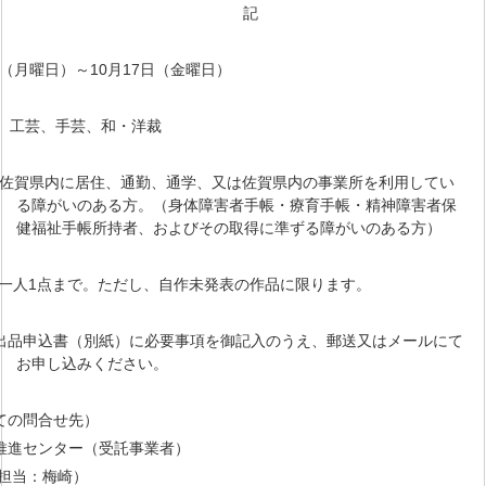
記
（月曜日）～10月17日（金曜日）
、工芸、手芸、和・洋裁
佐賀県内に居住、通勤、通学、又は佐賀県内の事業所を利用してい
る障がいのある方。（身体障害者手帳・療育手帳・精神障害者保
健福祉手帳所持者、およびその取得に準ずる障がいのある方）
一人1点まで。ただし、自作未発表の作品に限ります。
出品申込書（別紙）に必要事項を御記入のうえ、郵送又はメールにて
お申し込みください。
しての問合せ先）
推進センター（受託事業者）
6（担当：梅崎）