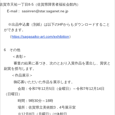
1 佐賀市天祐一丁目8-5（佐賀県障害者福祉会館内）
E-mail： sasinren@star.saganet.ne.jp
※出品申込書（別紙）は以下のHPからもダウンロードすること
ができます。
（
https://sagasaiko-art.com/exhibition
）
6 その他
＜表彰＞
審査の結果に基づき、次のとおり入賞作品を選出し、賞状と
副賞を授与します。
＜作品展示＞
御応募いただいた作品を展示します。
会期：令和7年12月5日（金曜日）～令和7年12月14日
（日曜日）
時間：9時30分～18時
場所：佐賀県立美術館3．4号展示室
※12月8日（月曜日）は休館日