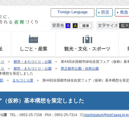
Foreign Language
防災
救急
背景色
文字サイズ
祉
しごと・産業
観光・文化・スポーツ
くり
都市・まちづくり・公園
第44回全国都市緑化佐賀フェア（仮称）基
くり
都市・まちづくり・公園
県立都市公園・自然公園
本構想を策定しました
部
まちづくり課
第44回全国都市緑化佐賀フェア（仮称）基本構想を策
ア（仮称）基本構想を策定しました
り課
TEL：0952-25-7158
FAX：0952-25-7314
machizukuri@pref.saga.lg.jp