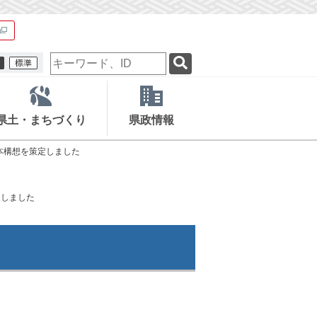
検
索
キ
ー
ワ
県土・まちづくり
県政情報
ー
ド
本構想を策定しました
定しました