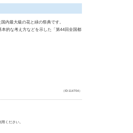
た国内最大級の花と緑の祭典です。
本的な考え方などを示した「第44回全国都
（ID:114704）
ご利用ください。