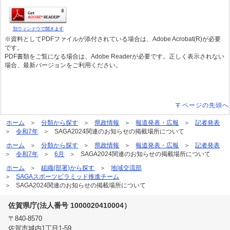
別ウィンドウで開きます
※資料としてPDFファイルが添付されている場合は、Adobe Acrobat(R)が必要
です。
PDF書類をご覧になる場合は、Adobe Readerが必要です。正しく表示されない
場合、最新バージョンをご利用ください。
ページの先頭へ
ホーム
分類から探す
県政情報
報道発表・広報
記者発表
令和7年
SAGA2024関連のお知らせの掲載場所について
ホーム
分類から探す
県政情報
報道発表・広報
記者発表
令和7年
6月
SAGA2024関連のお知らせの掲載場所について
ホーム
組織(部署)から探す
地域交流部
SAGAスポーツピラミッド推進チーム
SAGA2024関連のお知らせの掲載場所について
佐賀県庁(法人番号 1000020410004）
〒840-8570
佐賀市城内1丁目1-59