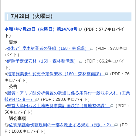
7月29日（火曜日）
令和7年7月29日（火曜日）第14760号
（PDF：57.7キロバイ
ト）
告示
○
令和7年度木材業者の登録（158・林業課）
（PDF：97.8キロ
バイト）
○
解除予定保安林（159・森林整備課）
（PDF：66.2キロバイ
ト）
○
指定施業要件変更予定保安林（160・森林整備課）
（PDF：76
キロバイト）
公告
○
脂質・アミノ酸分析装置の調達に係る条件付一般競争入札（工業
技術センター）
（PDF：298.6キロバイト）
○
県営大牟田地区土地改良事業計画決定（農地整備課）
（PDF：
56キロバイト）
議会事項
◎
佐賀県議会傍聴規則の一部を改正する規則（規則・2）
（PD
F：108.8キロバイト）