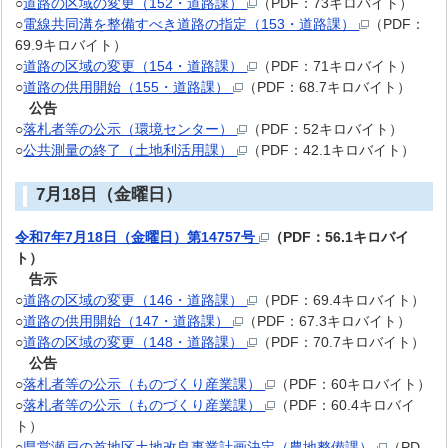
○
道路の区域の変更（152・道路課）
（PDF：73キロバイト）
○
電線共同溝を整備すべき道路の指定（153・道路課）
（PDF：
69.9キロバイト）
○
道路の区域の変更（154・道路課）
（PDF：71キロバイト）
○
道路の供用開始（155・道路課）
（PDF：68.7キロバイト）
公告
○
落札者等の公示（環境センター）
（PDF：52キロバイト）
○
公共測量の終了（土地利活用課）
（PDF：42.1キロバイト）
7月18日（金曜日）
令和7年7月18日（金曜日）第14757号
（PDF：56.1キロバイ
ト）
告示
○
道路の区域の変更（146・道路課）
（PDF：69.4キロバイト）
○
道路の供用開始（147・道路課）
（PDF：67.3キロバイト）
○
道路の区域の変更（148・道路課）
（PDF：70.7キロバイト）
公告
○
落札者等の公示（ものづくり産業課）
（PDF：60キロバイト）
○
落札者等の公示（ものづくり産業課）
（PDF：60.4キロバイ
ト）
○
県営瀬戸の首地区土地改良事業計画決定（農地整備課）
（PD