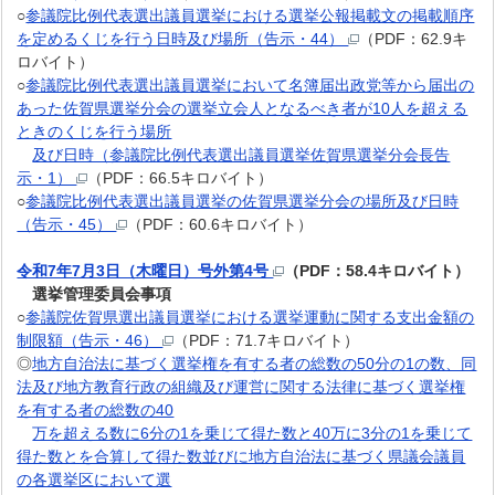
○
参議院比例代表選出議員選挙における選挙公報掲載文の掲載順序
を定めるくじを行う日時及び場所（告示・44）
（PDF：62.9キ
ロバイト）
○
参議院比例代表選出議員選挙において名簿届出政党等から届出の
あった佐賀県選挙分会の選挙立会人となるべき者が10人を超える
ときのくじを行う場所
及び日時（参議院比例代表選出議員選挙佐賀県選挙分会長告
示・1）
（PDF：66.5キロバイト）
○
参議院比例代表選出議員選挙の佐賀県選挙分会の場所及び日時
（告示・45）
（PDF：60.6キロバイト）
令和7年7月3日（木曜日）号外第4号
（PDF：58.4キロバイト）
選挙管理委員会事項
○
参議院佐賀県選出議員選挙における選挙運動に関する支出金額の
制限額（告示・46）
（PDF：71.7キロバイト）
◎
地方自治法に基づく選挙権を有する者の総数の50分の1の数、同
法及び地方教育行政の組織及び運営に関する法律に基づく選挙権
を有する者の総数の40
万を超える数に6分の1を乗じて得た数と40万に3分の1を乗じて
得た数とを合算して得た数並びに地方自治法に基づく県議会議員
の各選挙区において選