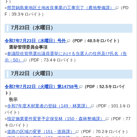
ト）
○
県営鍋島東地区土地改良事業の工事完了（農地整備課）
（PD
F：39.3キロバイト）
7月23日（水曜日）
令和7年7月23日（水曜日）号外
（PDF：48.5キロバイト）
選挙管理委員会事項
○
参議院佐賀県選出議員選挙における当選人の住所及び氏名（告
示・50）
（PDF：73.4キロバイト）
7月22日（火曜日）
令和7年7月22日（火曜日）第14758号
（PDF：52.5キロバイ
ト）
告示
○
令和7年度木材業者の登録（149・林業課）
（PDF：101.1キロ
バイト）
○
指定施業要件変更予定保安林（150・森林整備課）
（PDF：77
キロバイト）
○
道路の区域の変更（151・道路課）
（PDF：70.2キロバイト）