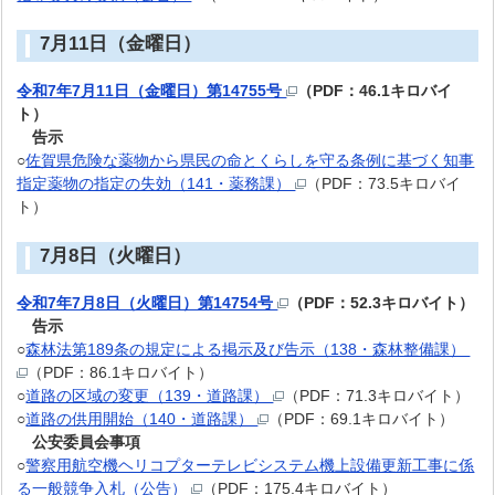
7月11日（金曜日）
令和7年7月11日（金曜日）第14755号
（PDF：46.1キロバイ
ト）
告示
○
佐賀県危険な薬物から県民の命とくらしを守る条例に基づく知事
指定薬物の指定の失効（141・薬務課）
（PDF：73.5キロバイ
ト）
7月8日（火曜日）
令和7年7月8日（火曜日）第14754号
（PDF：52.3キロバイト）
告示
○
森林法第189条の規定による掲示及び告示（138・森林整備課）
（PDF：86.1キロバイト）
○
道路の区域の変更（139・道路課）
（PDF：71.3キロバイト）
○
道路の供用開始（140・道路課）
（PDF：69.1キロバイト）
公安委員会事項
○
警察用航空機ヘリコプターテレビシステム機上設備更新工事に係
る一般競争入札（公告）
（PDF：175.4キロバイト）