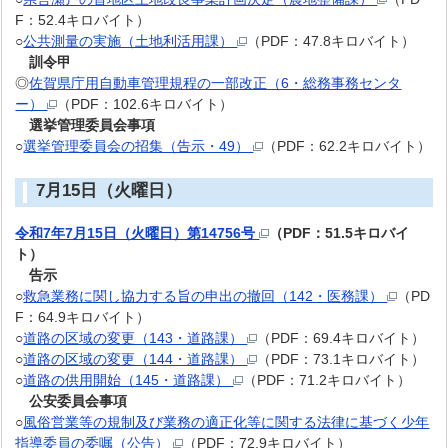
F：52.4キロバイト）
○
公共測量の実施（土地利活用課）
（PDF：47.8キロバイト）
訓令甲
◎
佐賀県庁用自動車管理規程の一部改正（6・総務事務センタ
ー）
（PDF：102.6キロバイト）
選挙管理委員会事項
○
選挙管理委員会の招集（告示・49）
（PDF：62.2キロバイト）
7月15日（火曜日）
令和7年7月15日（火曜日）第14756号
（PDF：51.5キロバイ
ト）
告示
○
救急業務に関し協力する旨の申出の撤回（142・医務課）
（PD
F：64.9キロバイト）
○
道路の区域の変更（143・道路課）
（PDF：69.4キロバイト）
○
道路の区域の変更（144・道路課）
（PDF：73.1キロバイト）
○
道路の供用開始（145・道路課）
（PDF：71.2キロバイト）
公安委員会事項
○
風俗営業等の規制及び業務の適正化等に関する法律に基づく少年
指導委員の委嘱（公告）
（PDF：72.9キロバイト）