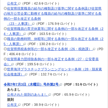
公布文
（PDF：42.6キロバイト）
◎
佐賀県現業職員の給与の種類及び基準に関する条例及び佐賀県
の地方公営企業に勤務する職員の給与の種類及び基準に関する条
例の一部を改正する条例
（23・人事課）
（PDF：176.9キロバイト）
◎
佐賀県職員の育児休業等に関する条例の一部を改正する条例（2
4・人事課）
（PDF：163.5キロバイト）
◎
職員の勤務時間、休暇等に関する条例の一部を改正する条例（2
5・人事課）
（PDF：130.2キロバイト）
◎
佐賀県県税条例等の一部を改正する条例（26・税政課）
（PD
F：406.4キロバイト）
◎
佐賀県暴力団排除条例の一部を改正する条例（27・公安委員
会）
（PDF：199.5キロバイト）
◎
世界海洋プラスチックプランニングセンター条例（28・脱炭素
社会推進課）
（PDF：132.7キロバイト）
令和7年7月3日（木曜日）号外第2号
（PDF：51キロバイト）
あらまし
公布された規則のあらまし
（PDF：65.9キロバイト）
規則
公布文
（PDF：38.9キロバイト）