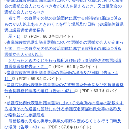
○
参議院佐賀県選出議員選挙において候補者から届出のあった選挙
会の選挙立会人となるべき者が10人を超えるとき、又は選挙会の
選挙立会人となるべき
者で同一の政党その他の政治団体に属する候補者の届出に係る
ものが3人以上あるときのくじを行う場所及び日時（参議院佐賀県
選出議員選挙選挙長告
示・1）
（PDF：66.3キロバイト）
○
参議院佐賀県選出議員選挙において選挙会の選挙立会人が定まっ
た後、同一の政党その他の政治団体に属する候補者の届出に係る
選挙立会人が3人以上
となったときのくじを行う場所及び日時（参議院佐賀県選出議
員選挙選挙長告示・2）
（PDF：64.6キロバイト）
○
参議院佐賀県選出議員選挙の選挙会の場所及び日時（告示・4
1）
（PDF：59.8キロバイト）
○
参議院比例代表選出議員選挙の佐賀県選挙分会長及び佐賀県選挙
分会長職務代理者の選任（告示・42）
（PDF：63.7キロバイ
ト）
○
参議院比例代表選出議員選挙において投票所内の投票の記載をす
る場所その他適当な箇所における参議院名簿届出政党等の名称及
び略称並びに参議院名
簿登載者の氏名の掲示の掲載の順序を定めるくじを行う日時及
び場所（告示・43）
（PDF：67.8キロバイト）