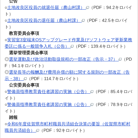
公告
○
土地改良区役員の就退任届（農山村課）
（PDF：94.2キロバイ
ト）
○
土地改良区役員の退任届（農山村課）
（PDF：42.5キロバイ
ト）
教育委員会事項
○
実習室3室端末OSアップグレード作業及びソフトウェア更新業務
委託に係る一般競争入札（公告）
（PDF：139.4キロバイト）
選挙管理委員会事項
◎
選挙運動及び政治活動取扱規程の一部改正（告示・37）
（PD
F：94.1キロバイト）
◎
選挙長等の報酬及び費用弁償の額に関する規則の一部改正（告
示・38）
（PDF：114.7キロバイト）
公安委員会事項
○
警備員指導教育責任者講習の実施（公告）
（PDF：85.4キロバ
イト）
○
警備員指導教育責任者講習の実施（公告）
（PDF：78.9キロバ
イト）
雑報
○
令和6年度佐賀県市町村職員共済組合決算の要旨（佐賀県市町村
職員共済組合）
（PDF：92キロバイト）