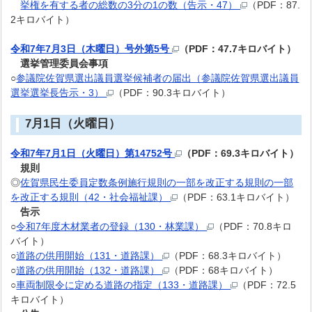
挙権を有する者の総数の3分の1の数（告示・47）
（PDF：87.
2キロバイト）
令和7年7月3日（木曜日）号外第5号
（PDF：47.7キロバイト）
選挙管理委員会事項
○
参議院佐賀県選出議員選挙候補者の届出（参議院佐賀県選出議員
選挙選挙長告示・3）
（PDF：90.3キロバイト）
7月1日（火曜日）
令和7年7月1日（火曜日）第14752号
（PDF：69.3キロバイト）
規則
◎
佐賀県民生委員定数条例施行規則の一部を改正する規則の一部
を改正する規則（42・社会福祉課）
（PDF：63.1キロバイト）
告示
○
令和7年度木材業者の登録（130・林業課）
（PDF：70.8キロ
バイト）
○
道路の供用開始（131・道路課）
（PDF：68.3キロバイト）
○
道路の供用開始（132・道路課）
（PDF：68キロバイト）
○
車両制限令に定める道路の指定（133・道路課）
（PDF：72.5
キロバイト）