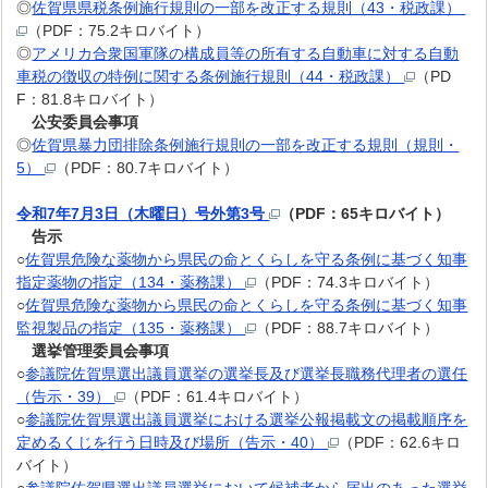
◎
佐賀県県税条例施行規則の一部を改正する規則（43・税政課）
（PDF：75.2キロバイト）
◎
アメリカ合衆国軍隊の構成員等の所有する自動車に対する自動
車税の徴収の特例に関する条例施行規則（44・税政課）
（PD
F：81.8キロバイト）
公安委員会事項
◎
佐賀県暴力団排除条例施行規則の一部を改正する規則（規則・
5）
（PDF：80.7キロバイト）
令和7年7月3日（木曜日）号外第3号
（PDF：65キロバイト）
告示
○
佐賀県危険な薬物から県民の命とくらしを守る条例に基づく知事
指定薬物の指定（134・薬務課）
（PDF：74.3キロバイト）
○
佐賀県危険な薬物から県民の命とくらしを守る条例に基づく知事
監視製品の指定（135・薬務課）
（PDF：88.7キロバイト）
選挙管理委員会事項
○
参議院佐賀県選出議員選挙の選挙長及び選挙長職務代理者の選任
（告示・39）
（PDF：61.4キロバイト）
○
参議院佐賀県選出議員選挙における選挙公報掲載文の掲載順序を
定めるくじを行う日時及び場所（告示・40）
（PDF：62.6キロ
バイト）