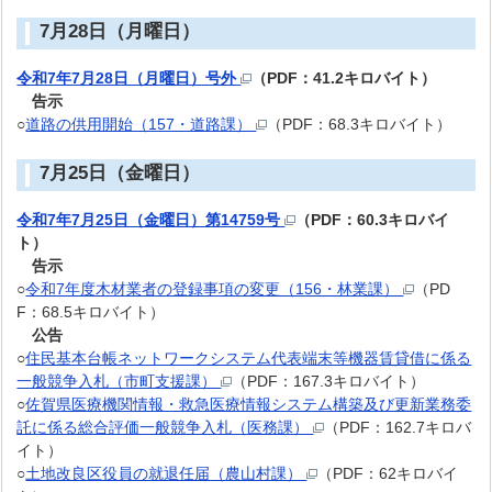
7月28日（月曜日）
令和7年7月28日（月曜日）号外
（PDF：41.2キロバイト）
告示
○
道路の供用開始（157・道路課）
（PDF：68.3キロバイト）
7月25日（金曜日）
令和7年7月25日（金曜日）第14759号
（PDF：60.3キロバイ
ト）
告示
○
令和7年度木材業者の登録事項の変更（156・林業課）
（PD
F：68.5キロバイト）
公告
○
住民基本台帳ネットワークシステム代表端末等機器賃貸借に係る
一般競争入札（市町支援課）
（PDF：167.3キロバイト）
○
佐賀県医療機関情報・救急医療情報システム構築及び更新業務委
託に係る総合評価一般競争入札（医務課）
（PDF：162.7キロバ
イト）
○
土地改良区役員の就退任届（農山村課）
（PDF：62キロバイ