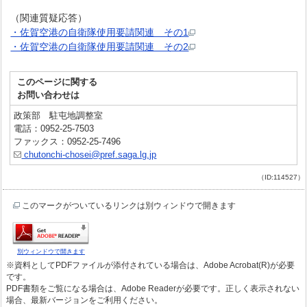
（関連質疑応答）
・佐賀空港の自衛隊使用要請関連 その1
・佐賀空港の自衛隊使用要請関連 その2
このページに関する
お問い合わせは
政策部 駐屯地調整室
電話：0952-25-7503
ファックス：0952-25-7496
chutonchi-chosei@pref.saga.lg.jp
（ID:114527）
このマークがついているリンクは別ウィンドウで開きます
別ウィンドウで開きます
※資料としてPDFファイルが添付されている場合は、Adobe Acrobat(R)が必要
です。
PDF書類をご覧になる場合は、Adobe Readerが必要です。正しく表示されない
場合、最新バージョンをご利用ください。