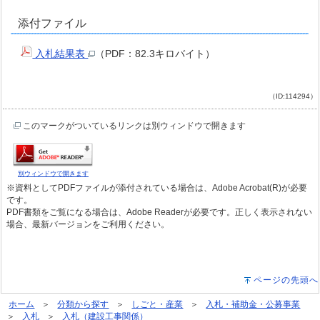
添付ファイル
入札結果表
（PDF：82.3キロバイト）
（ID:114294）
このマークがついているリンクは別ウィンドウで開きます
別ウィンドウで開きます
※資料としてPDFファイルが添付されている場合は、Adobe Acrobat(R)が必要
です。
PDF書類をご覧になる場合は、Adobe Readerが必要です。正しく表示されない
場合、最新バージョンをご利用ください。
ページの先頭へ
ホーム
分類から探す
しごと・産業
入札・補助金・公募事業
入札
入札（建設工事関係）