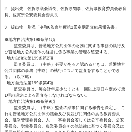
2 提出先 佐賀県議会議長、佐賀県知事、佐賀県教育委員会教育
長、佐賀県公安委員会委員長
3 提出物 別添「令和6監査年度第1回定期監査結果報告書」
※地方自治法第199条第1項
監査委員は、普通地方公共団体の財務に関する事務の執行及
び普通地方公共団体の経営に係る事業の管理を監査する。
地方自治法第199条第2項
監査委員は、（中略）必要があると認めるときは、普通地方
公共団体の事務（中略）の執行について監査をすることができ
る。（以下略）
地方自治法第199条第4項
監査委員は、毎会計年度少なくとも一回以上期日を定めて第
1項の規定による監査をしなければならない。
地方自治法第199条第9項
監査委員は、（中略）監査の結果に関する報告を決定し、こ
れを普通地方公共団体の議会及び長並びに関係のある教育委員
会、選挙管理委員会、人 事委員会若しくは公平委員会、公安
委員会、労働委員会、農業委員会その他法律に基づく委員会又は