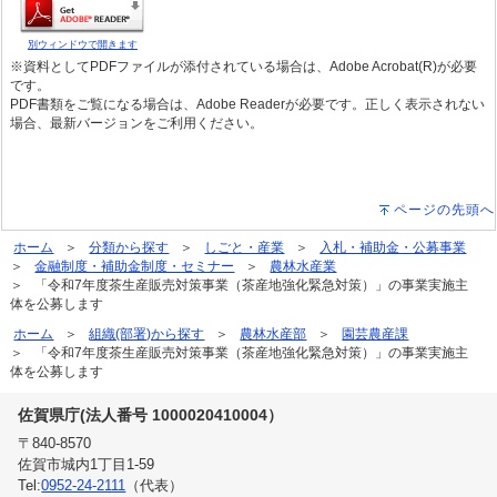
別ウィンドウで開きます
※資料としてPDFファイルが添付されている場合は、Adobe Acrobat(R)が必要
です。
PDF書類をご覧になる場合は、Adobe Readerが必要です。正しく表示されない
場合、最新バージョンをご利用ください。
ページの先頭へ
ホーム
分類から探す
しごと・産業
入札・補助金・公募事業
金融制度・補助金制度・セミナー
農林水産業
「令和7年度茶生産販売対策事業（茶産地強化緊急対策）」の事業実施主
体を公募します
ホーム
組織(部署)から探す
農林水産部
園芸農産課
「令和7年度茶生産販売対策事業（茶産地強化緊急対策）」の事業実施主
体を公募します
佐賀県庁(法人番号 1000020410004）
〒840-8570
佐賀市城内1丁目1-59
Tel:
0952-24-2111
（代表）