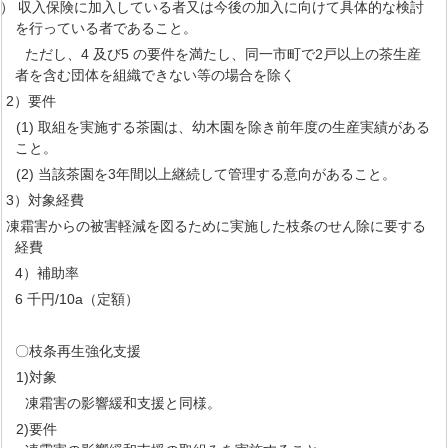
5） 収入保険に加入している者又は今後の加入に向けて具体的な検討
を行っている者であること。
ただし、4 及び5 の要件を満たし、同一市町で2戸以上の茶生産
者を含む団体を組織できない等の場合を除く
2）要件
(1) 取組を実施する茶園は、幼木園を除き前年度の生産実績がある
こと。
(2) 当該茶園を3年間以上継続して管理する意向があること。
3）対象経費
凍霜害からの被害軽減を図るために実施した枝条のせん除に要する
経費
4）補助率
6 千円/10a（定額）
〇枝条再生強化支援
1)対象
凍霜害の影響緩和支援と同様。
2)要件