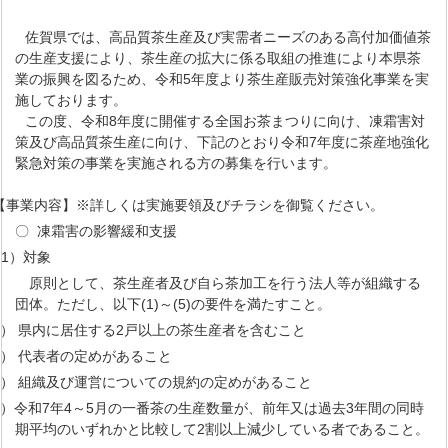
佐賀県では、高品質茶生産及び実需者ニーズのある高付加価値茶
の生産支援により、茶生産の拡大に係る取組の推進により本県茶
業の振興を図るため、令和5年度より茶生産販売対策強化事業を実
施しております。
この度、令和8年度に開催する全国お茶まつりに向け、凍霜害対
策及び高品質茶生産に向け、下記のとおり令和7年度に茶産地強化
緊急対策の事業を実施される方の募集を行います。
【事業内容】※詳しくは実施要領及びチラシを御覧ください。
〇 凍霜害の影響緩和支援
1）対象
原則として、茶生産者及び自ら茶加工を行う法人等が組織する
団体。ただし、以下(1)～(5)の要件を満たすこと。
1） 県内に居住する2戸以上の茶生産者を含むこと
2） 代表者の定めがあること
3） 組織及び運営についての規約の定めがあること
4）令和7年4～5月の一番茶の生産数量が、前年又は過去3年間の同時
期平均のいずれかと比較して2割以上減少している者であること。