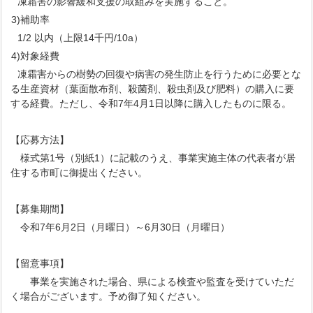
凍霜害の影響緩和支援の取組みを実施すること。
3)補助率
1/2 以内（上限14千円/10a）
4)対象経費
凍霜害からの樹勢の回復や病害の発生防止を行うために必要とな
る生産資材（葉面散布剤、殺菌剤、殺虫剤及び肥料）の購入に要
する経費。ただし、令和7年4月1日以降に購入したものに限る。
【応募方法】
様式第1号（別紙1）に記載のうえ、事業実施主体の代表者が居
住する市町に御提出ください。
【募集期間】
令和7年6月2日（月曜日）～6月30日（月曜日）
【留意事項】
事業を実施された場合、県による検査や監査を受けていただ
く場合がございます。予め御了知ください。