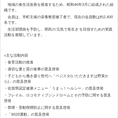
地域の食生活改善を推進するため、昭和46年3月に結成された組
織です。
会員は、市町主催の栄養教室修了者で、現在の会員数は約2,400
名です。
生活習慣病を予防し、県民の‘元気で長生き’を目指すための実践
活動を展開しています。
○主な活動内容
・食育活動の推進
・適切な量と質の食事の普及啓発
・子どもから働き盛り世代へ「ベジスタ(いただきますは野菜か
ら)」の普及啓発
・佐賀県認定健康メニュー「うまっ！ヘルシー」の普及啓発
・フレイル、ロコモティブシンドロームとその予防に関する普及
啓発
・禁煙・受動喫煙防止に関する普及啓発
・「8020運動」の普及啓発