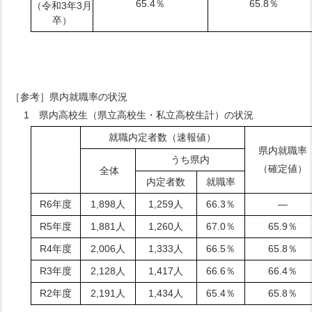
65.4％
65.8％
（令和3年3月
卒）
［参考］県内就職率の状況
1 県内高校生（県立高校生・私立高校生計）の状況
就職内定者数（速報値）
県内就職率
うち県内
（確定値）
全体
内定者数
就職率
R6年度
1,898人
1,259人
66.3％
―
R5年度
1,881人
1,260人
67.0％
65.9％
R4年度
2,006人
1,333人
66.5％
65.8％
R3年度
2,128人
1,417人
66.6％
66.4％
R2年度
2,191人
1,434人
65.4％
65.8％