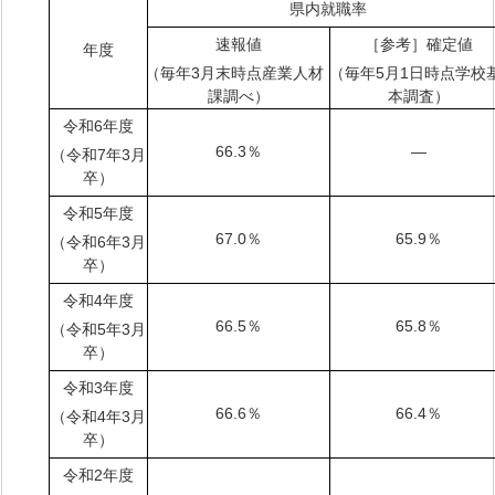
県内就職率
速報値
［参考］確定値
年度
（毎年3月末時点産業人材
（毎年5月1日時点学校
課調べ）
本調査）
令和6年度
66.3％
―
（令和7年3月
卒）
令和5年度
67.0％
65.9％
（令和6年3月
卒）
令和4年度
66.5％
65.8％
（令和5年3月
卒）
令和3年度
66.6％
66.4％
（令和4年3月
卒）
令和2年度