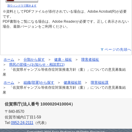
別ウィンドウで開きます
※資料としてPDFファイルが添付されている場合は、Adobe Acrobat(R)が必要
です。
PDF書類をご覧になる場合は、Adobe Readerが必要です。正しく表示されない
場合、最新バージョンをご利用ください。
ページの先頭へ
ホーム
分類から探す
健康・福祉
障害者福祉
県民の皆様へ(お知らせ・相談窓口)
「佐賀県ギャンブル等依存症対策推進方針（案）」についての意見募集結
果
ホーム
組織(部署)から探す
健康福祉部
障害福祉課
「佐賀県ギャンブル等依存症対策推進方針（案）」についての意見募集結
果
佐賀県庁(法人番号 1000020410004）
〒840-8570
佐賀市城内1丁目1-59
Tel:
0952-24-2111
（代表）