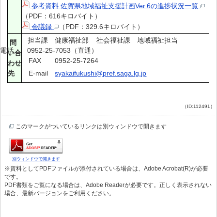
参考資料 佐賀県地域福祉支援計画Ver.6の進捗状況一覧
（PDF：616キロバイト）
会議録
（PDF：329.6キロバイト）
担当課 健康福祉部 社会福祉課 地域福祉担当
問
話 0952-25-7053（直通）
い合
FAX 0952-25-7264
わせ
先
E-mail
syakaifukushi@pref.saga.lg.jp
（ID:112491）
このマークがついているリンクは別ウィンドウで開きます
別ウィンドウで開きます
※資料としてPDFファイルが添付されている場合は、Adobe Acrobat(R)が必要
です。
PDF書類をご覧になる場合は、Adobe Readerが必要です。正しく表示されない
場合、最新バージョンをご利用ください。