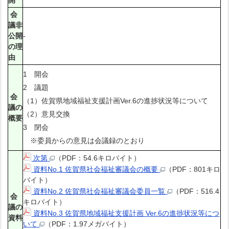
開
会
議非
公開
-
の理
由
1 開会
2 議題
会
（1）佐賀県地域福祉支援計画Ver.6の進捗状況等について
議の
（2）意見交換
概要
3 閉会
※委員からの意見は会議録のとおり
次第
（PDF：54.6キロバイト）
資料No.1 佐賀県社会福祉審議会の概要
（PDF：801キロ
バイト）
資料No.2 佐賀県社会福祉審議会委員一覧
（PDF：516.4
会
キロバイト）
議の
資料No.3 佐賀県地域福祉支援計画 Ver.6の進捗状況等につ
資料
いて
（PDF：1.97メガバイト）