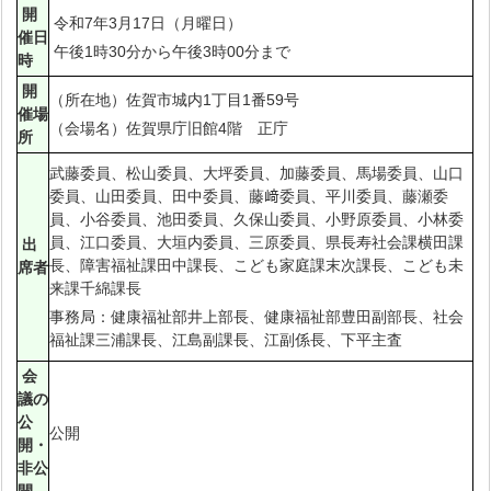
開
令和7年3月17日（月曜日）
催日
午後1時30分から午後3時00分まで
時
開
（所在地）佐賀市城内1丁目1番59号
催場
（会場名）佐賀県庁旧館4階 正庁
所
武藤委員、松山委員、大坪委員、加藤委員、馬場委員、山口
委員、山田委員、田中委員、藤﨑委員、平川委員、藤瀬委
員、小谷委員、池田委員、久保山委員、小野原委員、小林委
員、江口委員、大垣内委員、三原委員、県長寿社会課横田課
出
長、障害福祉課田中課長、こども家庭課末次課長、こども未
席者
来課千綿課長
事務局：健康福祉部井上部長、健康福祉部豊田副部長、社会
福祉課三浦課長、江島副課長、江副係長、下平主査
会
議の
公
公開
開・
非公