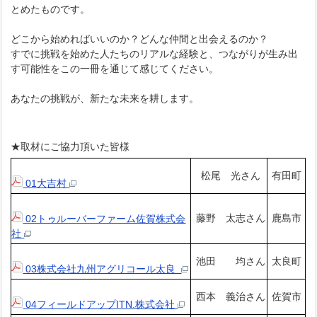
とめたものです。
どこから始めればいいのか？どんな仲間と出会えるのか？
すでに挑戦を始めた人たちのリアルな経験と、つながりが生み出
す可能性をこの一冊を通じて感じてください。
あなたの挑戦が、新たな未来を耕します。
★取材にご協力頂いた皆様
松尾 光さん
有田町
01大吉村
藤野 太志さん
鹿島市
02トゥルーバーファーム佐賀株式会
社
池田 均さん
太良町
03株式会社九州アグリコール太良
西本 義治さん
佐賀市
04フィールドアップITN.株式会社