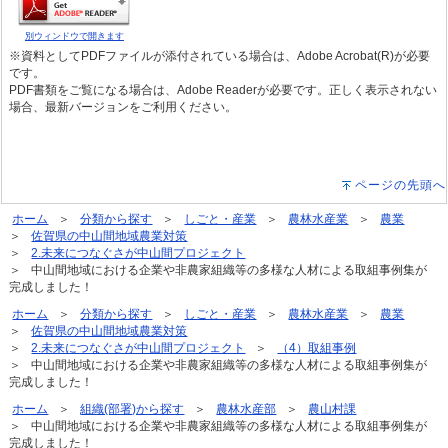
別ウィンドウで開きます
※資料としてPDFファイルが添付されている場合は、Adobe Acrobat(R)が必要
です。
PDF書類をご覧になる場合は、Adobe Readerが必要です。正しく表示されない
場合、最新バージョンをご利用ください。
ページの先頭へ
ホーム
分類から探す
しごと・産業
農林水産業
農業
佐賀県の中山間地域農業対策
2.未来につなぐさが中山間プロジェクト
中山間地域における企業や非農家組織等の多様な人材による取組事例集が
完成しました！
ホーム
分類から探す
しごと・産業
農林水産業
農業
佐賀県の中山間地域農業対策
2.未来につなぐさが中山間プロジェクト
（4）取組事例
中山間地域における企業や非農家組織等の多様な人材による取組事例集が
完成しました！
ホーム
組織(部署)から探す
農林水産部
農山村課
中山間地域における企業や非農家組織等の多様な人材による取組事例集が
完成しました！