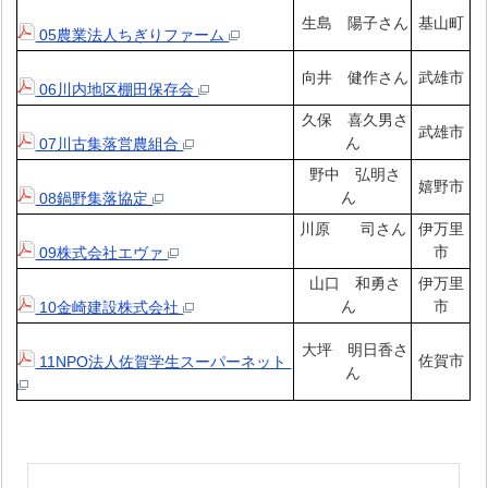
生島 陽子さん
基山町
05農業法人ちぎりファーム
向井 健作さん
武雄市
06川内地区棚田保存会
久保 喜久男さ
武雄市
ん
07川古集落営農組合
野中 弘明さ
嬉野市
ん
08鍋野集落協定
川原 司さん
伊万里
市
09株式会社エヴァ
山口 和勇さ
伊万里
ん
市
10金崎建設株式会社
大坪 明日香さ
佐賀市
11NPO法人佐賀学生スーパーネット
ん