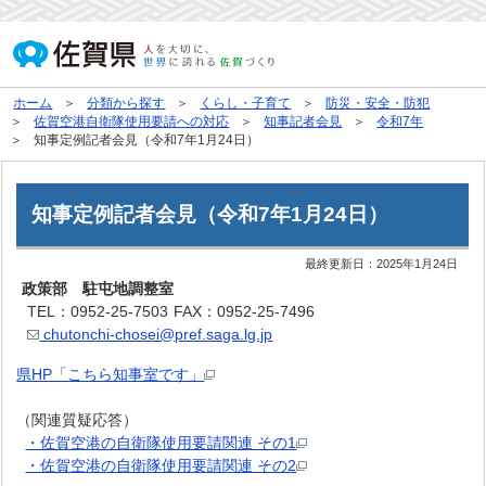
ホーム
分類から探す
くらし・子育て
防災・安全・防犯
佐賀空港自衛隊使用要請への対応
知事記者会見
令和7年
知事定例記者会見（令和7年1月24日）
知事定例記者会見（令和7年1月24日）
最終更新日：
2025年1月24日
政策部 駐屯地調整室
TEL：0952-25-7503
FAX：0952-25-7496
chutonchi-chosei@pref.saga.lg.jp
県HP「こちら知事室です」
（関連質疑応答）
・佐賀空港の自衛隊使用要請関連 その1
・佐賀空港の自衛隊使用要請関連 その2