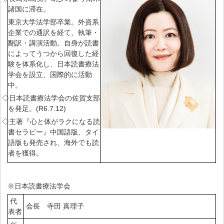
諸国に滞在。
東京大学法学部卒業。外資系
企業での通訳を経て、執筆・
翻訳・講演活動。自身が読書
によってうつから回復した経
験を体系化し、日本読書療法
学会を設立、国際的に活動
中。
◇日本読書療法学会の佐賀支部
を発足。(R6.7.12)
◇主著『心と体がラクになる読
書セラピー』中国語版、タイ
語版も発売され、海外でも読
者を獲得。
※日本読書療法学会
代
会長 寺田 真理子
表者