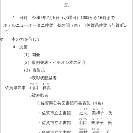
記
1 日時 令和7年2月5日（水曜日）13時から16時まで
ホテルニューオータニ佐賀 鶴の間（東）（佐賀県佐賀市与賀町1-
2）
マ 本の力を信じて
4 次第
（1）開会
（2）事例発表・イチオシ本の紹介
（3）表彰式
○表彰状贈呈者
やまぐち
よし
のり
県知事
山口
祥
義
○被表彰者
◇佐賀県公共図書館司書表彰（4名）
つじ
まる
みわこ
・佐賀市立図書館
辻󠄀
丸
美和子
氏
やまぐち
なつこ
・佐賀市立図書館
山口
奈津子
氏
なかむら
まさ
え
・鳥栖市立図書館
中村
政
恵
氏