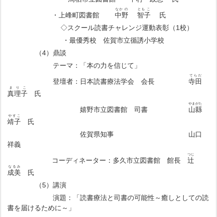
なか の
とも こ
・上峰町図書館
中野
智子
氏
◇スクール読書チャレンジ運動表彰（1校）
・最優秀校 佐賀市立循誘小学校
（4）鼎談
テーマ：「本の力を信じて」
てらだ
登壇者：日本読書療法学会 会長
寺田
まりこ
真理子
氏
やまがた
嬉野市立図書館 司書
山縣
やすこ
靖子
氏
佐賀県知事 山口
祥義
つじ
コーディネーター：多久市立図書館 館長
辻󠄀
なるみ
成美
氏
（5）講演
演題：「読書療法と司書の可能性～癒しとしての読
書を届けるために～」