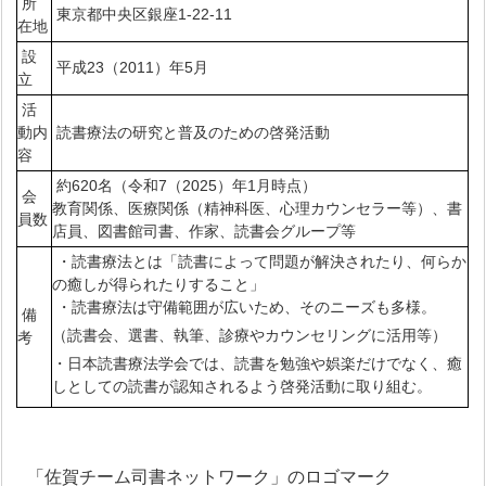
所
東京都中央区銀座1-22-11
在地
設
平成23（2011）年5月
立
活
動内
読書療法の研究と普及のための啓発活動
容
約620名（令和7（2025）年1月時点）
会
教育関係、医療関係（精神科医、心理カウンセラー等）、書
員数
店員、図書館司書、作家、読書会グループ等
・読書療法とは「読書によって問題が解決されたり、何らか
の癒しが得られたりすること」
・読書療法は守備範囲が広いため、そのニーズも多様。
備
（読書会、選書、執筆、診療やカウンセリングに活用等）
考
・日本読書療法学会では、読書を勉強や娯楽だけでなく、癒
しとしての読書が認知されるよう啓発活動に取り組む。
「佐賀チーム司書ネットワーク」のロゴマーク