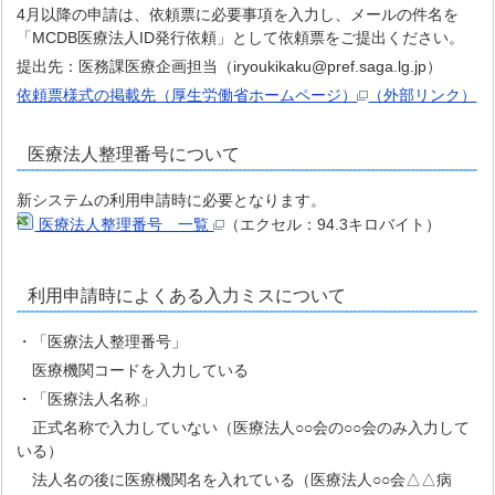
4月以降の申請は、依頼票に必要事項を入力し、メールの件名を
「MCDB医療法人ID発行依頼」として依頼票をご提出ください。
提出先：医務課医療企画担当（iryoukikaku@pref.saga.lg.jp）
依頼票様式の掲載先（厚生労働省ホームページ）
（外部リンク）
医療法人整理番号について
新システムの利用申請時に必要となります。
医療法人整理番号 一覧
（エクセル：94.3キロバイト）
利用申請時によくある入力ミスについて
・「医療法人整理番号」
医療機関コードを入力している
・「医療法人名称」
正式名称で入力していない（医療法人○○会の○○会のみ入力して
いる）
法人名の後に医療機関名を入れている（医療法人○○会△△病