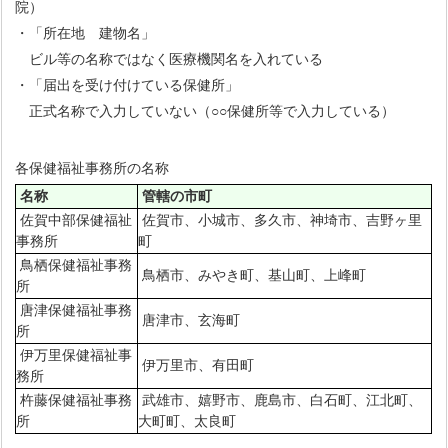
院）
・「所在地 建物名」
ビル等の名称ではなく医療機関名を入れている
・「届出を受け付けている保健所」
正式名称で入力していない（○○保健所等で入力している）
各保健福祉事務所の名称
名称
管轄の市町
佐賀中部保健福祉
佐賀市、小城市、多久市、神埼市、吉野ヶ里
事務所
町
鳥栖保健福祉事務
鳥栖市、みやき町、基山町、上峰町
所
唐津保健福祉事務
唐津市、玄海町
所
伊万里保健福祉事
伊万里市、有田町
務所
杵藤保健福祉事務
武雄市、嬉野市、鹿島市、白石町、江北町、
所
大町町、太良町