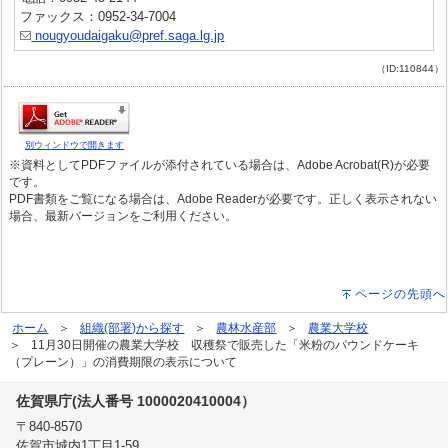
ファックス：0952-34-7004
nougyoudaigaku@pref.saga.lg.jp
（ID:110844）
別ウィンドウで開きます
※資料としてPDFファイルが添付されている場合は、Adobe Acrobat(R)が必要
です。
PDF書類をご覧になる場合は、Adobe Readerが必要です。正しく表示されない
場合、最新バージョンをご利用ください。
ページの先頭へ
ホーム
組織(部署)から探す
農林水産部
農業大学校
11月30日開催の農業大学校 収穫祭で販売した「米粉のパウンドケーキ
（プレーン）」の消費期限の表示について
佐賀県庁(法人番号 1000020410004）
〒840-8570
佐賀市城内1丁目1-59