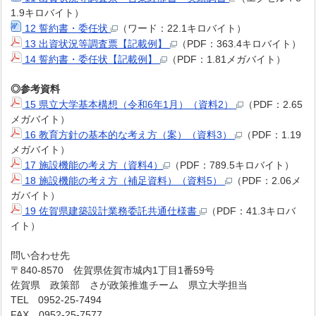
1.9キロバイト）
12 誓約書・委任状
（ワード：22.1キロバイト）
13 出資状況等調査票【記載例】
（PDF：363.4キロバイト）
14 誓約書・委任状【記載例】
（PDF：1.81メガバイト）
◎参考資料
15 県立大学基本構想（令和6年1月）（資料2）
（PDF：2.65
メガバイト）
16 教育方針の基本的な考え方（案）（資料3）
（PDF：1.19
メガバイト）
17 施設機能の考え方（資料4）
（PDF：789.5キロバイト）
18 施設機能の考え方（補足資料）（資料5）
（PDF：2.06メ
ガバイト）
19 佐賀県建築設計業務委託共通仕様書
（PDF：41.3キロバ
イト）
問い合わせ先
〒840-8570 佐賀県佐賀市城内1丁目1番59号
佐賀県 政策部 さが政策推進チーム 県立大学担当
TEL 0952-25-7494
FAX 0952-25-7577