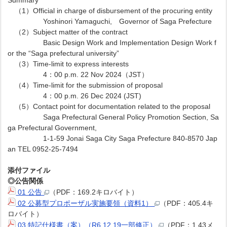
Summary
（1）Official in charge of disbursement of the procuring entity
Yoshinori Yamaguchi, Governor of Saga Prefecture
（2）Subject matter of the contract
Basic Design Work and Implementation Design Work f
or the “Saga prefectural university”
（3）Time-limit to express interests
4：00 p.m. 22 Nov 2024（JST）
（4）Time-limit for the submission of proposal
4：00 p.m. 26 Dec 2024 (JST)
（5）Contact point for documentation related to the proposal
Saga Prefectural General Policy Promotion Section, Sa
ga Prefectural Government,
1-1-59 Jonai Saga City Saga Prefecture 840-8570 Jap
an TEL 0952-25-7494
添付ファイル
◎公告関係
01 公告
（PDF：169.2キロバイト）
02 公募型プロポーザル実施要領（資料1）
（PDF：405.4キ
ロバイト）
03 特記仕様書（案）（R6.12.19一部修正）
（PDF：1.43メ