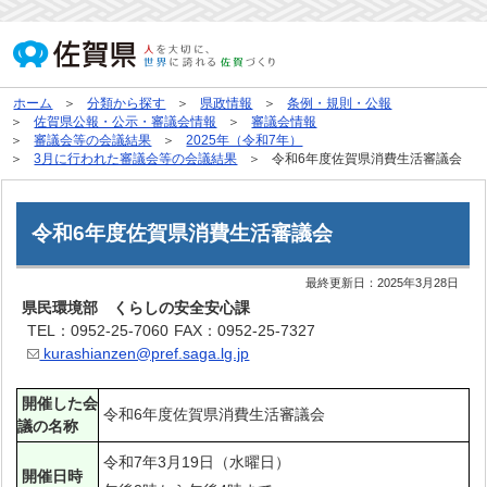
ホーム
分類から探す
県政情報
条例・規則・公報
佐賀県公報・公示・審議会情報
審議会情報
審議会等の会議結果
2025年（令和7年）
3月に行われた審議会等の会議結果
令和6年度佐賀県消費生活審議会
令和6年度佐賀県消費生活審議会
最終更新日：
2025年3月28日
県民環境部 くらしの安全安心課
TEL：0952-25-7060
FAX：0952-25-7327
kurashianzen@pref.saga.lg.jp
開催した会
令和6年度佐賀県消費生活審議会
議の名称
令和7年3月19日（水曜日）
開催日時