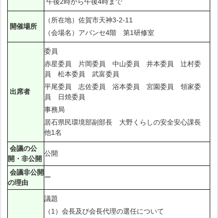
午後2時から午後4時まで
（所在地）佐賀市天神3-2-11
開催場所
（会場名）アバンセ4階 第1研修室
委員
赤星委員 片岡委員 中山委員 井本委員 辻村委
員 松本委員 武富委員
平尾委員 志佐委員 浴本委員 宮園委員 領家委
出席者
員 日焼委員
事務局
居石県民環境部副部長 大野くらしの安全安心課長
他1名
会議の公
公開
開・非公開
会議非公開
ー
の理由
議題
（1）会長及び会長代理の選任について