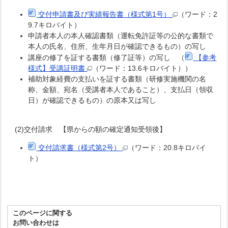
交付申請書及び実績報告書（様式第1号）
（ワード：2
9.7キロバイト）
申請者本人の本人確認書類（運転免許証等の公的な書類で
本人の氏名、住所、生年月日が確認できるもの）の写し
講座の修了を証する書類（修了証等）の写し （
【参考
様式】受講証明書
（ワード：13.6キロバイト））
補助対象経費の支払いを証する書類（研修実施機関の名
称、金額、宛名（受講者本人であること）、支払日（領収
日）が確認できるもの）の原本又は写し
(2)交付請求 【県からの額の確定通知受領後】
交付請求書（様式第2号）
（ワード：20.8キロバイ
ト）
このページに関する
お問い合わせは