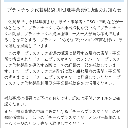
プラスチック代替製品利用促進事業費補助金のお知らせ
佐賀県では令和4年度より、県民・事業者・CSO・市町などが一
体となって、プラスチックごみの排出抑制や使い捨てプラスチッ
クの削減、プラスチックの資源循環に一人一人が自ら考え行動す
ることを旨とする「プラスマLifeさが」アクション宣言を行い、県
民運動を展開しています。
この度、プラスチック資源の循環に賛同する県内の店舗・事業
所で構成された「チームプラスマさが」のメンバーが、プラスチ
ック代替製品を導入する際に、その経費の一部を補助していま
す。ぜひ、プラスチックごみ削減に取り組む県内の店舗・事業所
の皆さまには、「チームプラスマさが」に登録していただき、プ
ラスチック代替製品利用促進事業費補助金をご活用ください。
補助事業の概要は以下のとおりです。詳細は添付ファイルをご確
認ください。
また、補助事業の申請に必要となる「チームプラスマさが」の登
録関係書類は、以下の「チームプラスマさが」メンバー募集のホ
ームページのリンク先から取得してください。