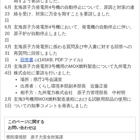
期すよう要請しました。
6月
玄海原子力発電所4号機の自動停止について、原因と対策の連
23
絡を受け、対策に万全を期すことを要請しました
日
6月
玄海原子力発電所4号機において、発電機の自動停止に伴い、
20
原子炉が自動停止しました
日
3月
玄海原子力発電所に係わる質問及び申入書に対する回答への
31
再質問に回答しました
日
回答書
(165KB; PDFファイル)
2月
玄海原子力発電所3号機用のMOX燃料製造について九州電力
4日
株式会社に要請を行いました
場所：県庁2号会議室
出席者：くらし環境本部副本部長 近藤正俊
相手方：九州電力株式会社 原子力管理部長 中村明
2月
玄海3号機用MOX燃料製造過程における試験用部品の使用に
1日
ついての知事コメントを発表しました
このページに関する
お問い合わせは
県民環境部 原子力安全対策課