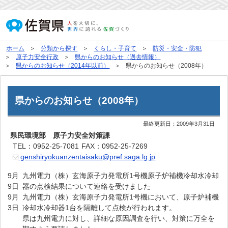
ホーム
分類から探す
くらし・子育て
防災・安全・防犯
原子力安全行政
県からのお知らせ（過去情報）
県からのお知らせ（2014年以前）
県からのお知らせ（2008年）
県からのお知らせ（2008年）
最終更新日：
2009年3月31日
県民環境部 原子力安全対策課
TEL：0952-25-7081
FAX：0952-25-7269
genshiryokuanzentaisaku@pref.saga.lg.jp
9月
九州電力（株）玄海原子力発電所1号機原子炉補機冷却水冷却
9日
器の点検結果について連絡を受けました
9月
九州電力（株）玄海原子力発電所1号機において、原子炉補機
3日
冷却水冷却器1台を隔離して点検が行われます。
県は九州電力に対し、詳細な原因調査を行い、対策に万全を