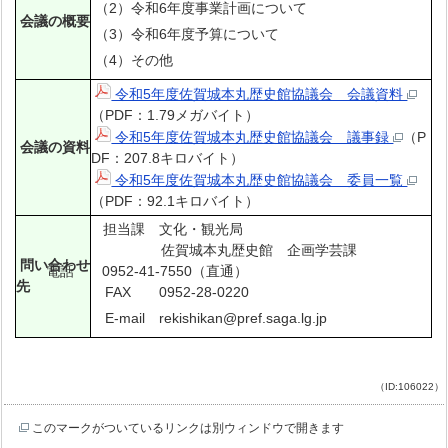
（2）令和6年度事業計画について
会議の概要
（3）令和6年度予算について
（4）その他
令和5年度佐賀城本丸歴史館協議会 会議資料
（PDF：1.79メガバイト）
令和5年度佐賀城本丸歴史館協議会 議事録
（P
会議の資料
DF：207.8キロバイト）
令和5年度佐賀城本丸歴史館協議会 委員一覧
（PDF：92.1キロバイト）
担当課 文化・観光局
佐賀城本丸歴史館 企画学芸課
問い合わせ
電話 0952-41-7550（直通）
先
FAX 0952-28-0220
E-mail rekishikan@pref.saga.lg.jp
（ID:106022）
このマークがついているリンクは別ウィンドウで開きます