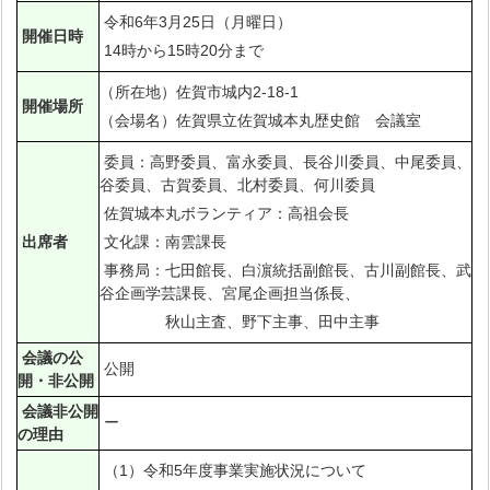
令和6年3月25日（月曜日）
開催日時
14時から15時20分まで
（所在地）佐賀市城内2-18-1
開催場所
（会場名）佐賀県立佐賀城本丸歴史館 会議室
委員：高野委員、富永委員、長谷川委員、中尾委員、
谷委員、古賀委員、北村委員、何川委員
佐賀城本丸ボランティア：高祖会長
出席者
文化課：南雲課長
事務局：七田館長、白濵統括副館長、古川副館長、武
谷企画学芸課長、宮尾企画担当係長、
秋山主査、野下主事、田中主事
会議の公
公開
開・非公開
会議非公開
ー
の理由
（1）令和5年度事業実施状況について