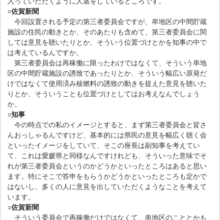
入っていただくように人選をしているところです。
○佐賀新聞
今回設置される予定の第三者委員会ですが、串地区の中間貯蔵
施設の住民の動きとか、そのあたりも含めて、第三者委員会に関
しては意見を聴いたりとか、そういう位置づけとかを知事の中で
は考えているんですか。
第三者委員会は再稼働に限ったわけではなくて、そういう串地
区の中間貯蔵施設の誘致であったりとか、そういう幅広い原発だ
けではなくて使用済み核燃料の誘致の動きを捉えた意見を聴いた
りとか、そういうことも位置づけとしてはお考えなんでしょう
か。
○知事
今の時点での私のイメージとすると、まず第三者委員会と皆さ
んおっしゃるんですけど、基本的には県民の意見を幅広く聴く会
といったイメージをしていて、そこの座長は副知事を考えてい
て、これは愛媛県と同様なんですけれども、そういった意味でそ
れが第三者委員会というのかどうかといったところはあると思い
ます。特にそこで答申をもらうかどうかといったところも定かで
はないし、多くの人に意見を出していただくようなことを考えて
います。
○佐賀新聞
そういう委員会で再稼働だけではなくて、串地区のこととかも