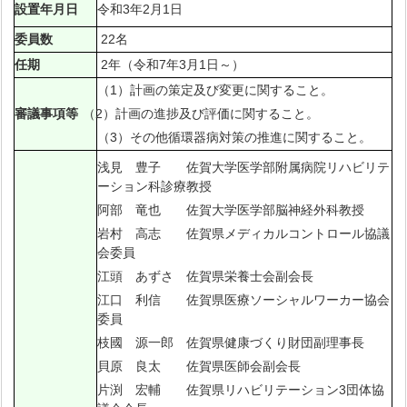
設置年月日
令和3年2月1日
委員数
22名
任期
2年（令和7年3月1日～）
（1）計画の策定及び変更に関すること。
審議事項等
（2）計画の進捗及び評価に関すること。
（3）その他循環器病対策の推進に関すること。
浅見 豊子 佐賀大学医学部附属病院リハビリテ
ーション科診療教授
阿部 竜也 佐賀大学医学部脳神経外科教授
岩村 高志 佐賀県メディカルコントロール協議
会委員
江頭 あずさ 佐賀県栄養士会副会長
江口 利信 佐賀県医療ソーシャルワーカー協会
委員
枝國 源一郎 佐賀県健康づくり財団副理事長
貝原 良太 佐賀県医師会副会長
片渕 宏輔 佐賀県リハビリテーション3団体協