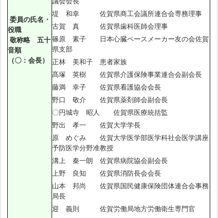
議会会長
堤 和幸 佐賀県商工会議所連合会専務理事
委員の氏名・
古賀 真 佐賀県歯科医師会理事
役職
篠原 素子 日本心臓ペースメーカー友の会佐賀
敬称略 五十
県支部
音順
（〇：会長）
正林 美和子 患者家族
髙塚 英樹 佐賀県介護保険事業連合会副会長
藤満 幸子 佐賀県看護協会会長
野口 敬介 佐賀県薬剤師会副会長
〇円城寺 昭人 佐賀県医療統括監
野出 孝一 佐賀大学学長
原 めぐみ 佐賀大学医学部医学科社会医学講座
予防医学分野准教授
溝上 秦一朗 佐賀県病院協会副会長
上野 良知 佐賀県消防長会会長
山本 邦尚 佐賀県国民健康保険団体連合会事務
局長
迎 義則 佐賀労働局地方労働衛生専門官