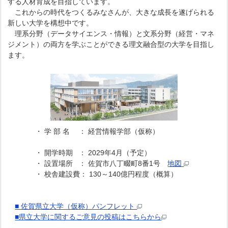
する人材育成を目指しています。
これからの時代をつくるみなさんが、大きな成長を遂げられる
新しい大学を構想中です。
理系分野（データサイエンス・情報）と文系分野（経営・マネ
ジメント）の両方を学ぶことができる理文融合型の大学を目指し
ます。
・ 学 部 名 ： 経営情報学部（仮称）
・ 開学時期 ： 2029年4月（予定）
・ 設置場所 ： 佐賀市八丁畷町8番1号
地図
・ 校舎建設費： 130～140億円程度（概算）
■ 佐賀県立大学（仮称）パンフレット
■県立大学に関するご意見の投稿はこちらから