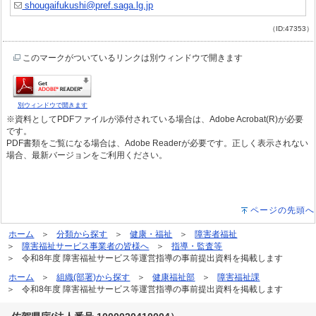
shougaifukushi@pref.saga.lg.jp
（ID:47353）
このマークがついているリンクは別ウィンドウで開きます
別ウィンドウで開きます
※資料としてPDFファイルが添付されている場合は、Adobe Acrobat(R)が必要
です。
PDF書類をご覧になる場合は、Adobe Readerが必要です。正しく表示されない
場合、最新バージョンをご利用ください。
ページの先頭へ
ホーム
分類から探す
健康・福祉
障害者福祉
障害福祉サービス事業者の皆様へ
指導・監査等
令和8年度 障害福祉サービス等運営指導の事前提出資料を掲載します
ホーム
組織(部署)から探す
健康福祉部
障害福祉課
令和8年度 障害福祉サービス等運営指導の事前提出資料を掲載します