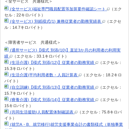
＜全サービス 共通様式＞
(全サービス)福祉専門職員配置等加算要件確認シート
（エク
セル：22キロバイト）
(全サービス) 別紙様式(1) 兼務従業者の勤務実績表
（エクセ
ル：14.7キロバイト）
＜障害者サービス 共通様式＞
(通所サービス)【様式 別添(10)】直近3か月の利用者の利用実
績
（エクセル：33.1キロバイト）
(生活介護)【様式 別添(12)】従業者の勤務実績
（エクセル：
15.3キロバイト）
(生活介護)平均利用者数・人員計算表
（エクセル：18.2キロ
バイト）
(自立訓練)【様式 別添(13)】従業者の勤務実績
（エクセル：
15.7キロバイト）
(療養介護)【様式 別添(14)】従業者の勤務実績
（エクセル：
15キロバイト）
(共同生活援助)人員配置体制確認表
（エクセル：75.8キロバ
イト）
(就労A・B、就労移行)就労支援事業会計の書類様式（単独事業