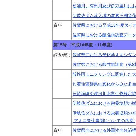
松浦川、有田川及び伊万里川に
伊岐佐ダム流入域の窒素汚濁負
資料
佐賀県における平成13年度ダイ
佐賀県における酸性雨調査データ
第15号（平成10年度・11年度）
調査研究
佐賀県における光化学オキシダン
佐賀県における酸性雨調査（第9
酸性雨モニタリングに関連した
付着珪藻群集の変化からみた多
日韓海峡沿岸河川水質生物検定
伊岐佐ダムにおける栄養塩類の挙
伊岐佐ダムにおける栄養塩類の挙
-アオコ発生事例についての考察-
資料
佐賀県内における外因性内分泌