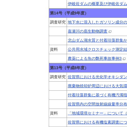
伊岐佐ダムの概要及び伊岐佐ダ
第14号（平成9年度）
調査研究
地下水に混入したガソリン成分の
嘉瀬川の底生動物調査
北山ダム湖水質と付着珪藻群集
資料
公共用水域クロスチェック測定
農薬による魚の斃死事故事例3
第13号（平成8年度）
調査研究
佐賀県における光化学オキシダン
廃棄物焼却炉周辺における大気環
付着珪藻群集に基づく有機汚濁指
佐賀県内の空間放射線線量率分布
資料
「地域環境セミナー」について（
佐賀県における有機塩素調査に