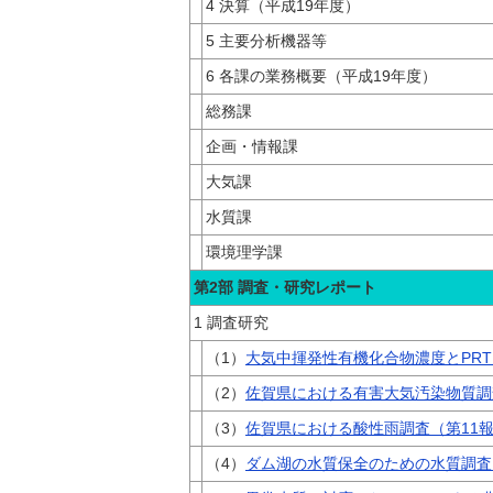
4 決算（平成19年度）
5 主要分析機器等
6 各課の業務概要（平成19年度）
総務課
企画・情報課
大気課
水質課
環境理学課
第2部 調査・研究レポート
1 調査研究
（1）
大気中揮発性有機化合物濃度とPRT
（2）
佐賀県における有害大気汚染物質調査
（3）
佐賀県における酸性雨調査（第11
（4）
ダム湖の水質保全のための水質調査