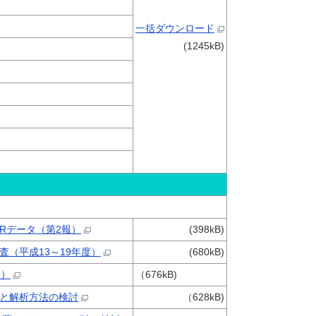
一括ダウンロード
(1245kB)
Rデータ（第2報）
(398kB)
（平成13～19年度）
(680kB)
報）
（676kB)
と解析方法の検討
（628kB)