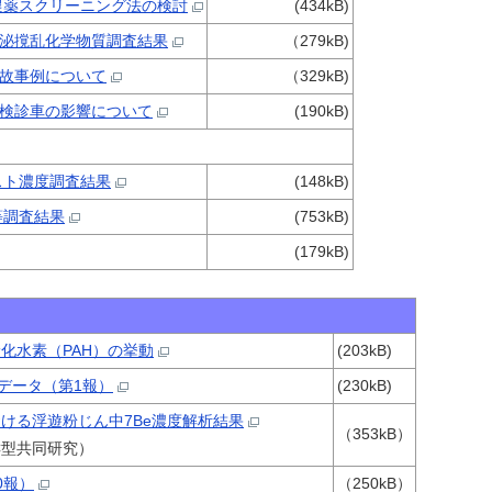
農薬スクリーニング法の検討
(434kB)
泌撹乱化学物質調査結果
（279kB)
故事例について
（329kB)
検診車の影響について
(190kB)
スト濃度調査結果
(148kB)
等調査結果
(753kB)
(179kB)
化水素（PAH）の挙動
(203kB)
データ（第1報）
(230kB)
ける浮遊粉じん中7Be濃度解析結果
（353kB）
C型共同研究）
0報）
（250kB）