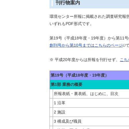
刊行物案内
環境センター所報に掲載された調査研究報
いずれもPDF形式です。
第19号（平成18年度・19年度）から第1
創刊号から第10号まではこちらのページ
※ 平成20年度からは所報を刊行せず、
こち
第19号（平成18年度・19年度）
第1部 業務の概要
所報表紙・裏表紙、はじめに、目次
1 沿革
2 施設
3 構成及び職員