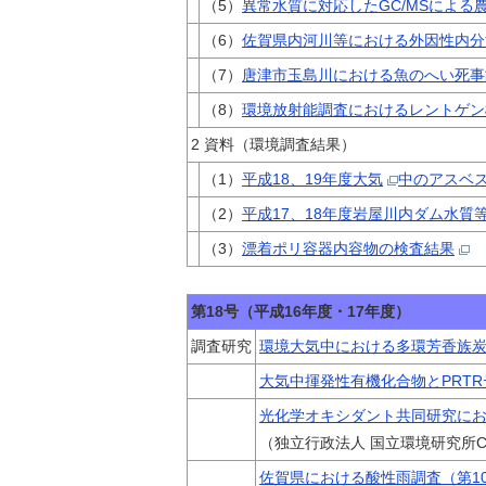
（5）
異常水質に対応したGC/MSによる
（6）
佐賀県内河川等における外因性内分
（7）
唐津市玉島川における魚のへい死事
（8）
環境放射能調査におけるレントゲン
2 資料（環境調査結果）
（1）
平成18、19年度大気
中のアスベ
（2）
平成17、18年度岩屋川内ダム水質
（3）
漂着ポリ容器内容物の検査結果
第18号（平成16年度・17年度）
調査研究
環境大気中における多環芳香族炭
大気中揮発性有機化合物とPRTR
光化学オキシダント共同研究にお
（独立行政法人 国立環境研究所
佐賀県における酸性雨調査（第1