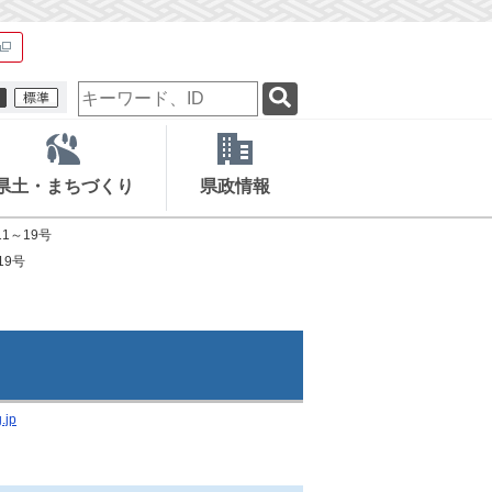
検
索
キ
ー
ワ
県土・まちづくり
県政情報
ー
ド
1～19号
19号
.jp