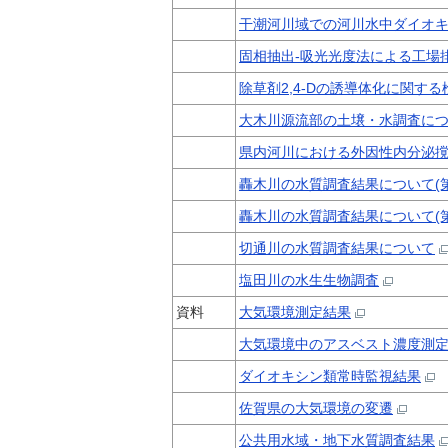
干潮河川域での河川水中ダイオ
固相抽出‐吸光光度法による工場
除草剤2,4-Dの誘導体化に関する
大木川源流部の土壌・水調査に
県内河川における外因性内分泌
轟木川の水質調査結果について(
轟木川の水質調査結果について(
切通川の水質調査結果について
塩田川の水生生物調査
資料
大気環境測定結果
大気環境中のアスベスト濃度測
ダイオキシン類常時監視結果
佐賀県の大気環境の変遷
公共用水域・地下水質調査結果