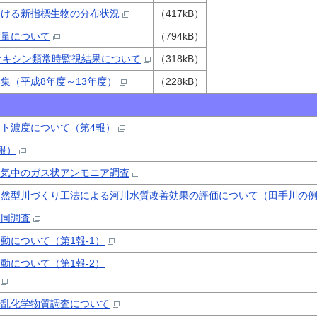
おける新指標生物の分布状況
（417kB）
荷量について
（794kB）
オキシン類常時監視結果について
（318kB）
集（平成8年度～13年度）
（228kB）
ト濃度について（第4報）
報）
大気中のガス状アンモニア調査
自然型川づくり工法による河川水質改善効果の評価について（田手川の
協同調査
動について（第1報-1）
動について（第1報-2）
攪乱化学物質調査について