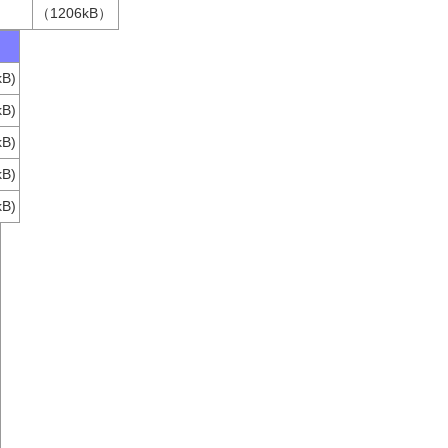
（1206kB）
kB)
kB)
kB)
kB)
kB)