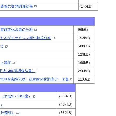
用農薬の実態調査結果
(145kB)
芳香族炭化水素の分析
（96kB）
まれるダイオキシン類の粒径分布
（153kB）
いて
（508kB）
（123kB）
ント濃度
（169kB）
平成14年度調査結果）
（256kB）
大気中窒素酸化物、硫黄酸化物調査データ集
（1133kB）
（平成9～13年度）
（309kB）
て
（464kB）
（珪藻類）
（362kB）