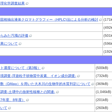
ム理化学調査結果
固相抽出液体クロマトグラフィー（HPLC)法による分析の検討
(171
(492
からみた汚濁の評価
(501
結果について
(596
(192
ト濃度について（第3報）
(500kB)
境調査-浮遊粒子状物質中炭素、イオン成分調査-
(732kB)
数（DAIpo）を用いた大木川の生物学的水質判定について
(369kB)
調査-土壌中の放射性核種との関連-
(1,046kB)
7年度、8年度）
(201kB)
ついて
(260kB)