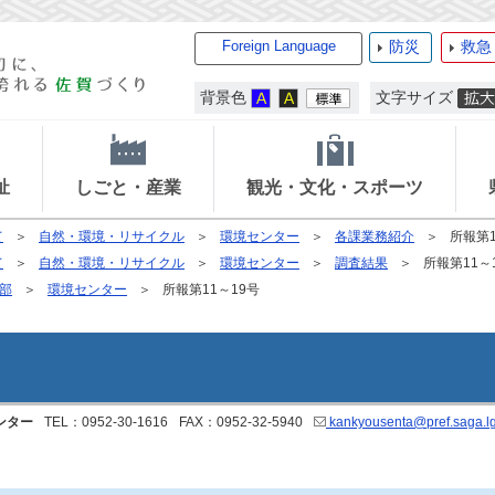
Foreign Language
防災
救急
背景色
文字サイズ
祉
しごと・産業
観光・文化・スポーツ
て
自然・環境・リサイクル
環境センター
各課業務紹介
所報第1
て
自然・環境・リサイクル
環境センター
調査結果
所報第11～
部
環境センター
所報第11～19号
ンター
TEL：0952-30-1616
FAX：0952-32-5940
kankyousenta@pref.saga.lg