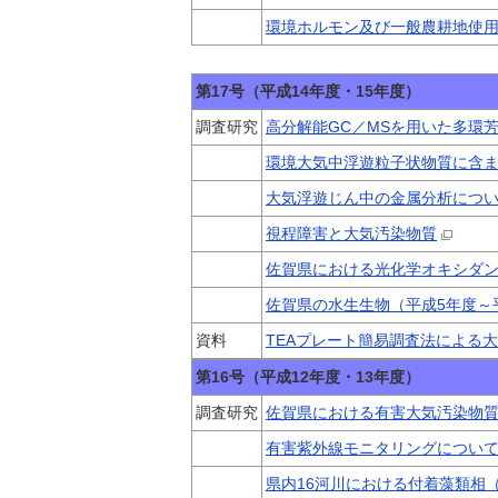
環境ホルモン及び一般農耕地使
第17号（平成14年度・15年度）
調査研究
高分解能GC／MSを用いた多環
環境大気中浮遊粒子状物質に含
大気浮遊じん中の金属分析につ
視程障害と大気汚染物質
佐賀県における光化学オキシダ
佐賀県の水生生物（平成5年度～
資料
TEAプレート簡易調査法による
第16号（平成12年度・13年度）
調査研究
佐賀県における有害大気汚染物質
有害紫外線モニタリングについ
県内16河川における付着藻類相