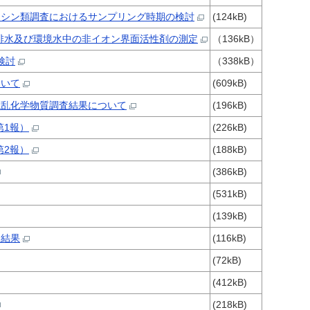
キシン類調査におけるサンプリング時期の検討
(124kB)
排水及び環境水中の非イオン界面活性剤の測定
（136kB）
検討
（338kB）
ついて
(609kB)
撹乱化学物質調査結果について
(196kB)
第1報）
(226kB)
第2報）
(188kB)
(386kB)
(531kB)
(139kB)
定結果
(116kB)
(72kB)
(412kB)
(218kB)