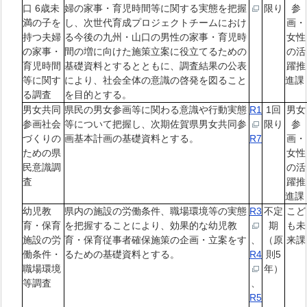
口 6歳未
婦の家事・育児時間等に関する実態を把握
限り
参
満の子を
し、次世代育成プロジェクトチームにおけ
画・
持つ夫婦
る今後の九州・山口の男性の家事・育児時
女性
の家事・
間の増に向けた施策立案に役立てるための
の活
育児時間
基礎資料とするとともに、調査結果の公表
躍推
等に関す
により、社会全体の意識の啓発を図ること
進
る調査
を目的とする。
男女共同
県民の男女参画等に関わる意識や行動実態
R1
1回
男女
参画社会
等について把握し、次期佐賀県男女共同参
限り
参
づくりの
画基本計画の基礎資料とする。
R7
画・
ための県
女性
民意識調
の活
査
躍推
進
幼児教
県内の施設の労働条件、職場環境等の実態
R3
不定
こど
育・保育
を把握することにより、効果的な幼児教
期
も未
施設の労
育・保育従事者確保施策の企画・立案をす
、
（原
来課
働条件・
るための基礎資料とする。
R4
則5
職場環境
年）
等調査
、
R5