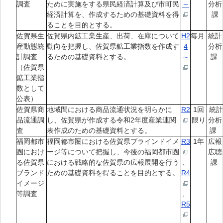
調査
ために実施をする県民経済計算及び市町民
～
分析
経済計算を、作成するための基礎資料を得
課
ることを目的とする。
佐賀県生
佐賀県内鉱工業生産、出荷、在庫について
H2
毎月
統計
産動態統
動向を把握し、佐賀県鉱工業指数を作成す
4
分析
計調査
るための基礎資料とする。
～
課
（佐賀県
鉱工業指
数として
公表）
佐賀県商
地域間における商品流通状況を明らかに
R2
1回
統
品流通調
し、佐賀県が作成する令和2年度産業連関
限り
分析
査
表作成のための基礎資料とする。
課
福岡都市
福岡都市圏における佐賀県ブラインドイメ
R3
1年
広報
圏におけ
ージ等について把握し、今後の福岡都市圏
広聴
る佐賀県
における戦略的な佐賀県の広報展開を行う
、
課
ブランド
ための基礎資料を得ることを目的とする。
R4
イメージ
等調査
、
R5