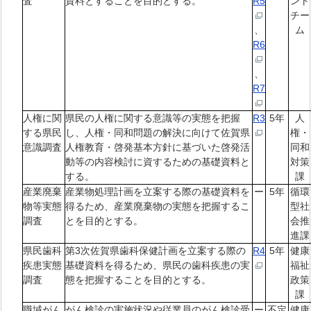
査
資料とすることを目的とする。
R5
ント
チー
、
ム
R6
、
R7
人権に関
県民の人権に関する意識等の実態を把握
R3
5年
人
する県民
し、人権・同和問題の解決に向けて佐賀県
権・
意識調査
人権教育・啓発基本方針に基づいた啓発活
同和
動等の内容検討に資するための基礎資料と
対策
する。
課
産業廃棄
産業物処理計画を立案する際の基礎資料を
ー
5年
循環
物等実態
得るため、産業廃棄物の実態を把握するこ
型社
調査
とを目的とする。
会推
進課
県民歯科
第3次佐賀県歯科保健計画を立案する際の
R4
5年
健康
疾患実態
基礎資料を得るため、県民の歯科疾患の実
福祉
調査
態を把握することを目的とする。
政策
課
職域がん
がん検診の実施状況や従業員のがん検診受
ー
不定
健康