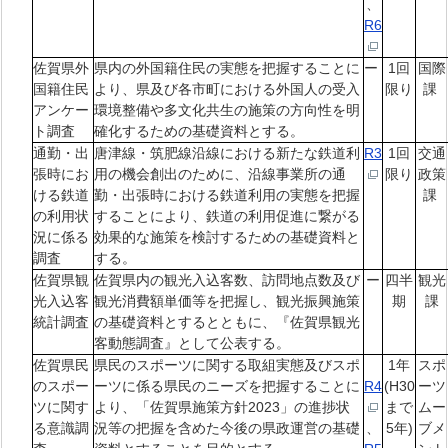
、
R6
佐賀県外
県内の外国籍住民の実態を把握することに
ー
1回
国際
国籍住民
より、県及び各市町における外国人の受入
限り
課
アンケー
環境整備や多文化共生の施策の方向性を明
ト調査
確化するための基礎資料とする。
通勤・出
唐津線・筑肥線沿線における新たな鉄道利
R3
1回
交通
張時にお
用の機会創出のために、沿線事業所の通
限り
政策
ける鉄道
勤・出張時における鉄道利用の実態を把握
課
の利用状
することにより、鉄道の利用促進に繋がる
況に係る
効果的な施策を検討するための基礎資料と
調査
する。
佐賀県観
佐賀県内の観光入込客数、訪問地点数及び
ー
四半
観光
光入込客
観光消費額単価等を把握し、観光振興施策
期
課
統計調査
の基礎資料とするとともに、『佐賀県観光
客動態調査』として公表する。
佐賀県民
県民のスポーツに関する取組実態及びスポ
1年
スポ
のスポー
ーツに係る県民のニーズを把握することに
R4
(H30
ーツ
ツに関す
より、「佐賀県施策方針2023」の進捗状
まで
ムー
る意識調
況等の把握を含めた今後の県政運営の基礎
、
5年)
ブメ