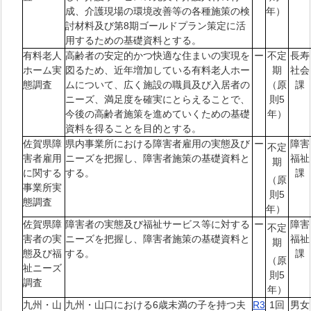
成、介護現場の環境改善等の各種施策の検
年）
討材料及び第8期ゴールドプラン策定に活
用するための基礎資料とする。
有料老人
高齢者の安定的かつ快適な住まいの実現を
ー
不定
長寿
ホーム実
図るため、近年増加している有料老人ホー
期
社会
態調査
ムについて、広く施設の職員及び入居者の
（原
課
ニーズ、満足度を確実にとらえることで、
則5
今後の高齢者施策を進めていくための基礎
年）
資料を得ることを目的とする。
佐賀県障
県内事業所における障害者雇用の実態及び
ー
障害
不定
害者雇用
ニーズを把握し、障害者施策の基礎資料と
福祉
期
に関する
する。
課
（原
事業所実
則5
態調査
年）
佐賀県障
障害者の実態及び福祉サービス等に対する
ー
障害
不定
害者の実
ニーズを把握し、障害者施策の基礎資料と
福祉
期
態及び福
する。
課
（原
祉ニーズ
則5
調査
年）
九州・山
九州・山口における6歳未満の子を持つ夫
R3
1回
男女