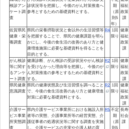
検診アン
診状況等を把握し、今後のがん対策推進へ
期
福祉
ケート調
参考とするための基礎資料とする。
（原
政策
査
則5
課
年）
佐賀県民
県民の栄養摂取状況と食以外の生活習慣等
R4
1回
健康
健康・栄
を把握することで、県民の健康課題を明ら
限り
福祉
養調査
かにし、今後の食生活の改善のあり方と健
政策
康増進施策に必要な基礎資料を得ることを
課
目的とする。
がん検診
健康診断、がん検診の受診状況やがん検診
R2
1回
健康
等に関す
を受けなかった理由等を把握し、今後のが
限り
福祉
るアンケ
ん対策推進の参考とするための基礎資料と
政策
ート調査
する。
課
県民健康
県民の健康状態及び生活習慣を調べること
R2
1回
健康
意識調査
で、今後の食生活改善のあり方と健康増進
限り
福祉
対策に必要な基礎資料とする。
政策
課
介護サー
県内介護サービス事業所における施設入所
R5
不定
長寿
ビス事業
者等の実態、介護事業所等の経営実態、介
期
社会
所実態調
護従事者の処遇状況等に関する調査を実施
（原
課
査
し、介護サービスの充実や介護人材の育
則5