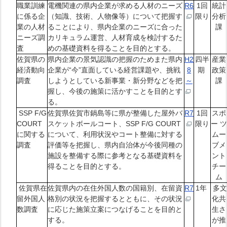
職業訓練
電機関連の県内企業が求める人材のニーズ
R6
1回
統計
に係る企
（知識、技術、人物像等）について把握す
限り
分析
業の人材
ることにより、県内企業のニーズに合った
課
ニーズ調
カリキュラム運営、人材育成を検討するた
査
めの基礎資料を得ることを目的とする。
佐賀県の
県内企業の景気認識の把握のためまた県内
H2
四半
産業
経済動向
企業が“今”直面している経営課題や、挑戦
8
期
政策
調査
しようとしている新事業・新分野などを把
～
課
握し、今後の施策に活かすことを目的とす
る。
SSP F/G
佐賀県佐賀市鍋島等に県が整備した屋外バ
R7
1回
スポ
COURT
スケットボールコート、SSP F/G COURT
限り
ー 
に関する
について、利用状況やコート整備に対する
ムー
調査
評価等を把握し、県内自治体が今後同種の
ブメ
施設を整備する際に参考となる基礎資料を
ント
得ることを目的とする。
チー
ム
佐賀県在
佐賀県内の在住外国人数の国籍別、在留資
R7
1年
多
留外国人
格別の状況を把握するとともに、その状況
化共
数調査
に応じた施策立案につなげることを目的と
生さ
する。
が推