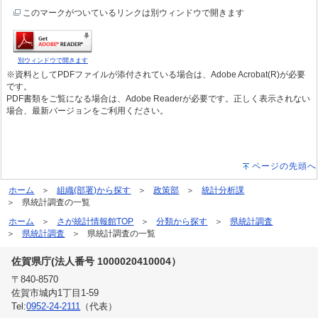
このマークがついているリンクは別ウィンドウで開きます
別ウィンドウで開きます
※資料としてPDFファイルが添付されている場合は、Adobe Acrobat(R)が必要
です。
PDF書類をご覧になる場合は、Adobe Readerが必要です。正しく表示されない
場合、最新バージョンをご利用ください。
ページの先頭へ
ホーム
組織(部署)から探す
政策部
統計分析課
県統計調査の一覧
ホーム
さが統計情報館TOP
分類から探す
県統計調査
県統計調査
県統計調査の一覧
佐賀県庁(法人番号 1000020410004）
〒840-8570
佐賀市城内1丁目1-59
Tel:
0952-24-2111
（代表）