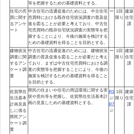
等を把握するための基礎資料とする。
住宅の売
中古住宅の流通促進のためには、中古住宅
ー
1回
建築
買に関す
売買時における既存住宅状況調査の普及促
限り
住宅
るアンケ
進を図ることが必要と考えており、中古住
課
ート
宅売買時の既存住宅状況調査の実態等を把
握することにより、今後の施策を検討する
ための基礎資料を得ることを目的とする。
建物状況
中古住宅の流通促進のためには、建物状況
ー
1回
建築
調査に関
調査の普及促進を図ることが必要だと考え
限り
住宅
するアン
ており、まずは中古住宅売買時における調
課
ケート調
査の実態等を把握することにより、今後の
査
施策を検討するための基礎資料を得ること
を目的とする。
県民の住まいや住宅の周辺環境に関する実
佐賀県住
R3
1回
建築
状や意向等を把握し、佐賀県住生活基本計
生活基本
限り
住宅
画の見直しための基礎資料とする。
計画見直
R7
課
しに係る
県民アン
ケート調
査