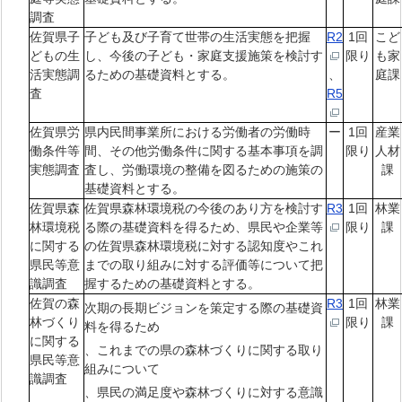
調査
佐賀県子
子ども及び子育て世帯の生活実態を把握
R2
1回
こど
どもの生
し、今後の子ども・家庭支援施策を検討す
限り
も家
活実態調
るための基礎資料とする。
、
庭課
査
R5
佐賀県労
県内民間事業所における労働者の労働時
ー
1回
産業
働条件等
間、その他労働条件に関する基本事項を調
限り
人材
実態調査
査し、労働環境の整備を図るための施策の
課
基礎資料とする。
佐賀県森
佐賀県森林環境税の今後のあり方を検討す
R3
1回
林業
林環境税
る際の基礎資料を得るため、県民や企業等
限り
課
に関する
の佐賀県森林環境税に対する認知度やこれ
県民等意
までの取り組みに対する評価等について把
識調査
握するための基礎資料とする。
佐賀の森
R3
1回
林業
次期の長期ビジョンを策定する際の基礎資
林づくり
限り
課
料を得るため
に関する
、これまでの県の森林づくりに関する取り
県民等意
組みについて
識調査
、県民の満足度や森林づくりに対する意識