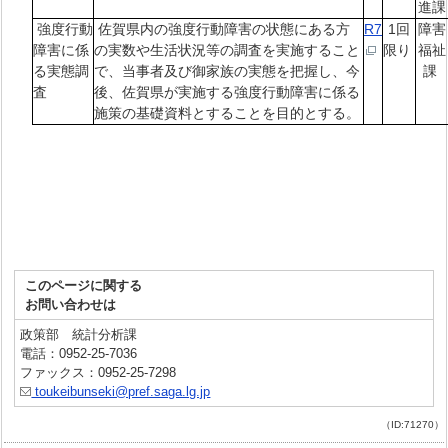
進課
強度行動
佐賀県内の強度行動障害の状態にある方
R7
1回
障害
障害に係
の実数や生活状況等の調査を実施すること
限り
福祉
る実態調
で、当事者及び御家族の実態を把握し、今
課
査
後、佐賀県が実施する強度行動障害に係る
施策の基礎資料とすることを目的とする。
このページに関する
お問い合わせは
政策部 統計分析課
電話：0952-25-7036
ファックス：0952-25-7298
toukeibunseki@pref.saga.lg.jp
（ID:71270）