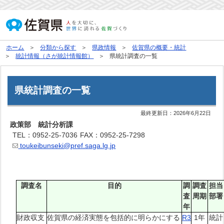
ホーム
分類から探す
県政情報
佐賀県の概要・統計
統計情報（さが統計情報館）
県統計調査の一覧
県統計調査の一覧
最終更新日：
2026年6月22日
政策部 統計分析課
TEL：0952-25-7036
FAX：0952-25-7298
toukeibunseki@pref.saga.lg.jp
調査名
目的
調
調査
担当
査
周期
部署
年
財政収支
佐賀県の経済実態を包括的に明らかにする
R3
1年
統計