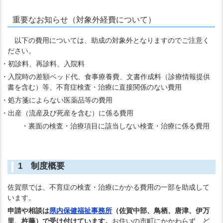
重要なお知らせ（対象外経費について）
以下の費用については、助成の対象外となりますのでご注意く
ださい。
・初診料、再診料、入院料
・入院時の差額ベッド代、食事療養費、文書作成料（診療情報提供
書を含む）等、不育症検査・治療に直接関係のない費用
・処方箋によらない医薬品等の費用
・出産（流産及び死産を含む）に係る費用
・裏面の検査・治療項目に該当しない検査・治療に係る費用
1 制度概要
佐賀県では、不育症の検査・治療にかかる費用の一部を助成して
います。
申請や相談は
県内保健福祉事務所
（佐賀中部、鳥栖、唐津、伊万
里、杵藤）で受け付けています。
お住いの市町にかかわらず、ど