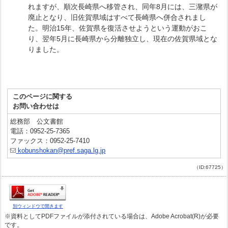
れますが、順次長崎県へ移管され、同年8月には、三潴県が
廃止となり、旧佐賀県域はすべて長崎県へ併合されまし
た。明治15年、佐賀県を復活させようという運動がおこ
り、翌年5月に長崎県から分離独立し、現在の佐賀県域とな
りました。
このページに関する
お問い合わせは
総務部 公文書館
電話：0952-25-7365
ファックス：0952-25-7410
kobunshokan@pref.saga.lg.jp
（ID:67725）
別ウィンドウで開きます
※資料としてPDFファイルが添付されている場合は、Adobe Acrobat(R)が必要
です。