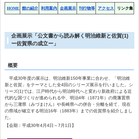
HOME
館の紹介
利用案内
企画展示
刊行物等
アクセス
リンク集
企画展示「公文書から読み解く明治維新と佐賀(1)
ー佐賀県の成立ー」
概要
平成30年度の展示は、明治維新150年事業に合わせ、「明治維
新と佐賀」をテーマとした全4回のシリーズ展示を行いました。シ
リーズ(1)では、江戸時代から明治時代へと変わり新政府による近
代的な国づくりが進められる中、明治4年（1871年）の廃藩置県
から三潴県（みづまけん）や長崎県への併合・分離を経て、現在
の県域が確立する明治16年（1883年）までの佐賀県を紹介しまし
た。
【会期：平成30年4月4日～7月1日】