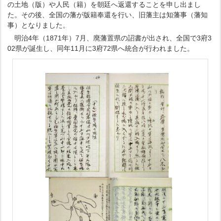
の土地（版）や人民（籍）を朝廷へ返還することを申し出まし
た。その後、全国の藩が版籍奉還を行い、旧藩主は知藩事（藩知
事）となりました。
明治4年（1871年）7月、廃藩置県の詔書が出され、全国で3府3
02県が誕生し、同年11月に3府72県へ統合が行われました。