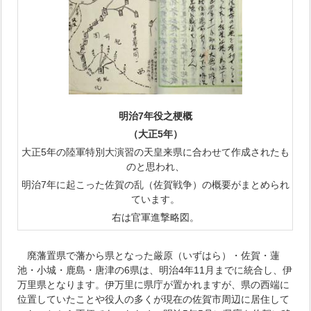
明治7年役之梗概
（大正5年）
大正5年の陸軍特別大演習の天皇来県に合わせて作成されたも
のと思われ、
明治7年に起こった佐賀の乱（佐賀戦争）の概要がまとめられ
ています。
右は官軍進撃略図。
廃藩置県で藩から県となった厳原（いずはら）・佐賀・蓮
池・小城・鹿島・唐津の6県は、明治4年11月までに統合し、伊
万里県となります。伊万里に県庁が置かれますが、県の西端に
位置していたことや役人の多くが現在の佐賀市周辺に居住して