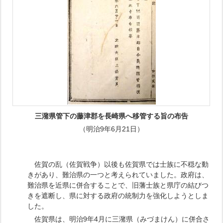
三潴県管下の藤津郡を長崎県へ移管する旨の布告
（明治9年6月21日）
佐賀の乱（佐賀戦争）以後も佐賀県では士族に不穏な動
きがあり、難治県の一つと考えられていました。政府は、
難治県を近県に併合することで、旧藩士族と県庁の結びつ
きを遮断し、県に対する政府の統制力を強化しようとしま
した。
佐賀県は、明治9年4月に三潴県（みづまけん）に併合さ