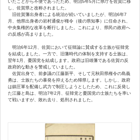
いたことから不便であったため、明治5年5月に県庁を佐賀に移
し、佐賀県と改称されました。
旧佐賀藩出身者による統治が続いていましたが、明治6年7
月、他県出身者の岩村通俊が権令（後の県知事）に任命され、
中央集権的な改革を断行しました。これにより、県民の政府へ
の反感が高まりました。
明治6年12月、佐賀において征韓論に賛成する士族が征韓党
を結成しました。一方で、旧藩時代の体制を支持する士族は、
翌年1月、憂国党を結成します。政府は旧雄藩である佐賀の反
政府的な動きを警戒していました。
佐賀出身で、前参議の江藤新平、そして元秋田県権令の島義
勇は、士族たちの暴発を抑えるため帰県します。しかし、政府
は鎮圧軍を配備し武力で制圧しようとしたため、これに反発し
た江藤と島は、明治7年2月、征韓党と憂国党の士族たちを率い
て戦いますが、敗れ去り、処刑されました。