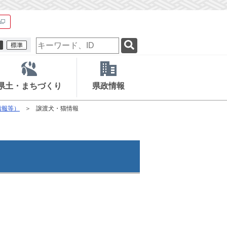
検
索
キ
ー
ワ
県土・まちづくり
県政情報
ー
ド
情報等）
譲渡犬・猫情報