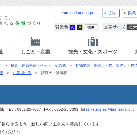
Foreign Language
防災
救急
背景色
文字サイズ
祉
しごと・産業
観光・文化・スポーツ
て
税金・住民手続・ペット・その他
動物愛護（保護犬・猫、譲渡犬・猫
部
生活衛生課
譲渡犬・猫情報
課
TEL：0952-25-7077
FAX：0952-25-7303
seikatsueisei@pref.saga.lg.jp
暮らせるよう、新しい飼い主さんを募集しています。
認ください。