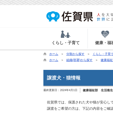
くらし・子育て
健康・福
ホーム
分類から探す
くらし・子育
ホーム
組織(部署)から探す
健康福祉
譲渡犬・猫情報
最終更新日：
2024年4月1日
健康福祉部 生活衛生
佐賀県では、保護された犬や猫が安心して
譲渡をご希望の方は、下記の内容をご確