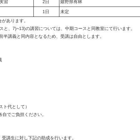
実習
2日
嬉野県有林
1日
未定
があります。
スと、7)~13)の講習については、中期コースと同教室にて行います。
、前半講義と同内容となるため、受講は自由とします。
械
キスト代として）
各自でご負担ください。
受講生に対し下記の助成を行います。