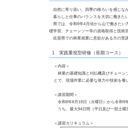
自然に寄り添い、四季の移ろいを感じなが
暮らしと仕事のバランスを大切に働きたい
県では、令和9年4月頃から山で働きたい
礎学習、チェーンソー等の資格取得と技術
佐賀県での林業就業に意欲がある方の受講
1 実践重視型研修（長期コース）
＜内容＞
林業の基礎知識と刈払機及びチェーンソ
とで、現場作業に必要な体力や技術を養
＜講習期間＞
令和8年8月18日（火曜日）から令和9年
うち、最大94日間（平日及び一部土曜
＜講習カリキュラム＞