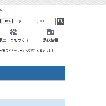
検
索
キ
ー
ワ
県土・まちづくり
県政情報
ー
ド
「さが林業アカデミー」の受講生を募集します