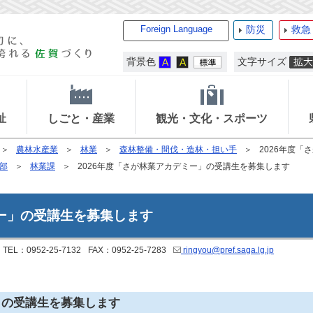
Foreign Language
防災
救急
背景色
文字サイズ
祉
しごと・産業
観光・文化・スポーツ
農林水産業
林業
森林整備・間伐・造林・担い手
2026年度
部
林業課
2026年度「さが林業アカデミー」の受講生を募集します
ミー」の受講生を募集します
TEL：0952-25-7132
FAX：0952-25-7283
ringyou@pref.saga.lg.jp
」の受講生を募集します