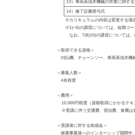
13）車両系伐木機械の作業に関する
14）修了証書授与式
※カリキュラムの内容は変更する場合
※1)~5)の講習については、短期コー
なお、7)8)10)の講習については
＜取得できる資格＞
刈払機、チェーンソー、車両系伐木機
＜募集人数＞
4名程度
＜費用＞
10,000円程度（資格取得にかかるテ
※受講に伴う交通費、宿泊費、食費は
＜受講者に対する助成金＞
林業事業体へのインターシップ期間中、