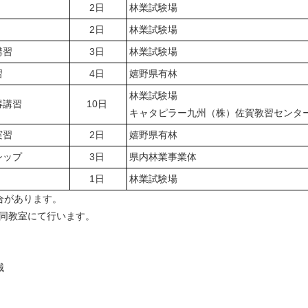
2日
林業試験場
2日
林業試験場
講習
3日
林業試験場
習
4日
嬉野県有林
林業試験場
得講習
10日
キャタピラー九州（株）佐賀教習センタ
実習
2日
嬉野県有林
シップ
3日
県内林業事業体
1日
林業試験場
があります。
と同教室にて行います。
械