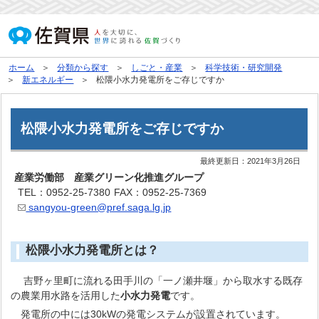
ホーム
分類から探す
しごと・産業
科学技術・研究開発
新エネルギー
松隈小水力発電所をご存じですか
松隈小水力発電所をご存じですか
最終更新日：
2021年3月26日
産業労働部 産業グリーン化推進グループ
TEL：0952-25-7380
FAX：0952-25-7369
sangyou-green@pref.saga.lg.jp
松隈小水力発電所とは？
吉野ヶ里町に流れる田手川の「一ノ瀬井堰」から取水する既存
の農業用水路を活用した
小水力発電
です。
発電所の中には30kWの発電システムが設置されています。