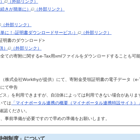
て）
（外部リンク）
手続きが簡単に）
（外部リンク）
（外部リンク）
単に！-証明書ダウンロードサービス-）
（外部リンク）
証明書のダウンロード>
提供）
（外部リンク）
ての寄附に関するe-Tax用xmlファイルをダウンロードすることも可
」（株式会社Workthyが提供）にて、寄附金受領証明書の電子データ（e-
xにて申告
サービス」を利用できますが、自治体によっては利用できない場合がありま
いては
「マイナポータル連携の概要（マイナポータル連携特設サイト）
確認ください。
は、事前準備が必要ですので早めの準備をお願いします。
特例制度」について