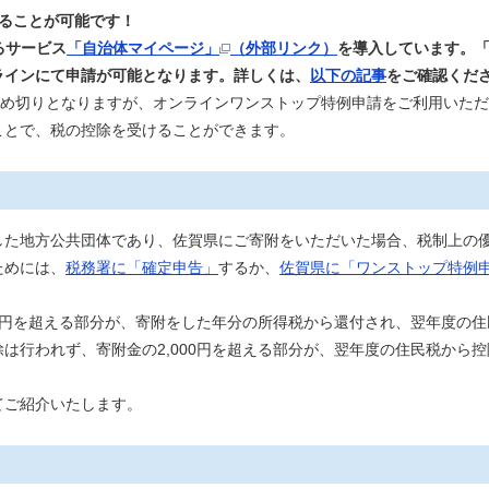
ることが可能です！
るサービス
「自治体マイページ」
（外部リンク）
を導入しています。
ラインにて申請が可能となります。詳しくは、
以下の記事
をご確認くだ
締め切りとなりますが、オンラインワンストップ特例申請をご利用いた
ことで、税の控除を受けることができます。
た地方公共団体であり、佐賀県にご寄附をいただいた場合、税制上の
ためには、
税務署に「確定申告」
するか、
佐賀県に「ワンストップ特例
0円を超える部分が、寄附をした年分の所得税から還付され、翌年度の
は行われず、寄附金の2,000円を超える部分が、翌年度の住民税から
ご紹介いたします。