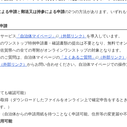
による申請
と
郵送又は持参による申請
の2つの方法があります。いずれ
申請
るサービス
「自治体マイページ」
（外部リンク）
を導入しています。
のワンストップ特例申請書・確認書類の提出は不要となり、無料でオン
、佐賀県への全ての寄附がオンラインワンストップの対象となります。
のご質問は、自治体マイページの
「よくあるご質問」
（外部リンク）
（外部リンク）
からお問い合わせください。自治体マイページでの操作
しても確認可能）
イルの取得（ダウンロードしたファイルをオンライン上で確定申告をするときに
ます。）
請（自治体からの申請用紙を待つことなく申請可能。住所等の変更届や
利用可能