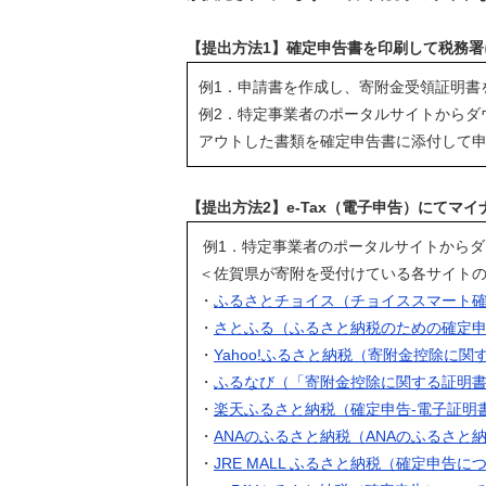
【提出方法1】確定申告書を印刷して税務署
例1．申請書を作成し、寄附金受領証明書
例2．特定事業者のポータルサイトからダ
アウトした書類を確定申告書に添付して
【提出方法2】e-Tax（電子申告）にてマ
例1．特定事業者のポータルサイトからダウ
＜佐賀県が寄附を受付けている各サイト
・
ふるさとチョイス（チョイススマート
・
さとふる（ふるさと納税のための確定
・
Yahoo!ふるさと納税（寄附金控除に関
・
ふるなび（「寄附金控除に関する証明
・
楽天ふるさと納税（確定申告-電子証明
・
ANAのふるさと納税（ANAのふるさと
・
JRE MALL ふるさと納税（確定申告に