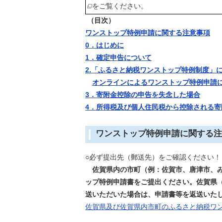
をご覧ください。
（目次）
ワンストップ特例申請に関する注意事項
0．はじめに
1．確定申告について
2.「ふるさと納税ワンストップ特例制度」
オンラインによるワンストップ特例申請
3．寄附金控除の申告を失念した場合
4．所得税及び個人住民税から控除される寄
ワンストップ特例申請に関する注
○必ず提出先（郵送先）をご確認ください！
佐賀県内の市町（例：佐賀市、唐津市、み
ップ特例申請書をご提出ください。
佐賀県
送
いただいた場合は、申請書等を返送いた
佐賀県及び佐賀県内市町のふるさと納税ワ