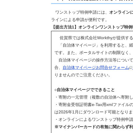
ワンストップ特例申請には、
オンライン
ラインによる申請が便利です。
【提出方法1】オンラインワンストップ特例
佐賀県では株式会社Workthyが提供す
「自治体マイページ」を利用すると、紙
です。また、ポータルサイトの制限なく
自治体マイページの操作方法等について
合、
自治体マイページお問合せフォーム
りませんのでご注意ください。
○自治体マイページでできること
・寄附の一元管理（複数の自治体へ寄附
・寄附金受領証明書e-Tax用xmlファ
は2026年1月にダウンロード可能となり
・オンラインによるワンストップ特例申
※マイナンバーカードの有無に関わらず