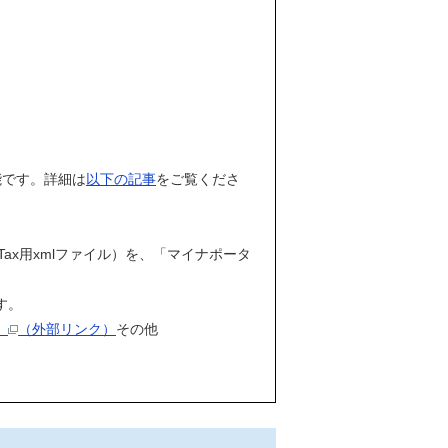
能です。詳細は
以下の記事
をご覧くださ
Tax用xmlファイル）を、「マイナポータ
す。
」
（外部リンク）
その他