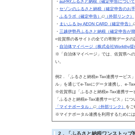
・
auPAYふるさと納税（確定申告につい
・
セゾンのふるさと納税（確定申告のお
・
ふるラボ（確定申告）
（外部リンク）
・
まいふる by AEON CARD（確定申告）
・
三越伊勢丹ふるさと納税（確定申告が簡
<佐賀県の各サイトの全ての寄附データの
・
自治体マイページ（株式会社Workthy
※「自治体マイページ」では、佐賀県への全
い。
例2．「ふるさと納税e-Tax連携サービス
ル」を通じてe-Taxにデータ連携し、e-Ta
※佐賀県は「ふるさと納税e-Tax連携
「ふるさと納税e-Tax連携サービス」につ
「マイナポータル」
（外部リンク）
をご
※マイナポータル連携を利用するために
2．「ふるさと納税ワンストップ