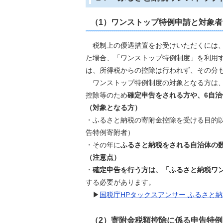
（1）ワンストップ特例申請と対象者
税制上の優遇措置をお受けいただくには、
た場合、「ワンストップ特例制度」を利用
は、所得税からの控除は行われず、その分
ワンストップ特例制度の対象となる方は、
控除等のため
確定申告をされる方や、6自
（対象となる方）
・ふるさと納税の寄附金控除を受ける目的
告特例寄附者）
・その年に
ふるさと納税をされる自治体の数
（注意点）
・
確定申告を行う方は、「ふるさと納税ワ
する必要があります。
▶
国税庁HPタックスアンサー ふるさと
（2）
寄附金税額控除に係る申告特例