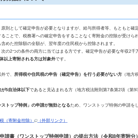
原則として確定申告が必要となりますが、給与所得者等、もともと確
することで、税務署への確定申告をすることなく寄附金の控除が受けら
も含めた控除額の全額が、翌年度の住民税から控除されます。
次の2つの条件の両方に当てはまる方です。確定申告が必要な年収2千
治体以上寄附される方は対象外
です。
以外で、
所得税や住民税の申告（確定申告）を行う必要がない方
（地方
が5自治体以下
であると見込まれる方（地方税法附則第7条第2項（第
ンストップ特例」の申請が無効となる
ため、ワンストップ特例の申請を
納税（寄附金控除）
（外部リンク）
申請書（ワンストップ特例申請
）の提出
方法（令和8年寄附分