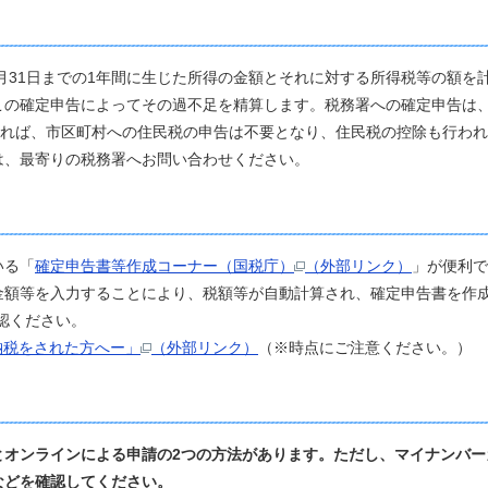
月31日までの1年間に生じた所得の金額とそれに対する所得税等の額を
の確定申告によってその過不足を精算します。税務署への確定申告は、
すれば、市区町村への住民税の申告は不要となり、住民税の控除も行わ
、最寄りの税務署へお問い合わせください。
いる「
確定申告書等作成コーナー（国税庁）
（外部リンク）
」が便利で
額等を入力することにより、税額等が自動計算され、確定申告書を作
認ください。
納税をされた方へー」
（外部リンク）
（※時点にご注意ください。）
オンラインによる申請の2つの方法があります。ただし、マイナンバー
などを確認してください。