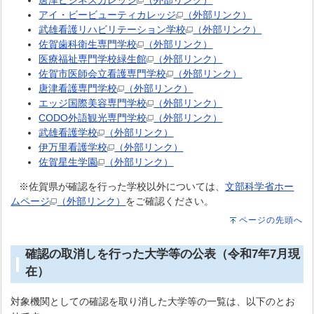
アイ・ビービューティカレッジ
（外部リンク）
武雄看護リハビリテーション学校
（外部リンク）
佐賀歯科衛生専門学校
（外部リンク）
医療福祉専門学校緑生館
（外部リンク）
佐賀市医師会立看護専門学校
（外部リンク）
唐津看護専門学校
（外部リンク）
エッジ国際美容専門学校
（外部リンク）
CODO外語観光専門学校
（外部リンク）
武雄看護学校
（外部リンク）
伊万里看護学校
（外部リンク）
佐賀星生学園
（外部リンク）
※佐賀県が確認を行った学校以外については、
文部科学省ホー
ムページ
（外部リンク）
をご確認ください。
ページの先頭へ
確認の取消しを行った大学等の公表（令和7年7月現
在）
対象機関としての確認を取り消した大学等の一覧は、以下のとお