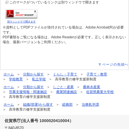
このマークがついているリンクは別ウィンドウで開きます
別ウィンドウで開きます
※資料としてPDFファイルが添付されている場合は、Adobe Acrobat(R)が必要
です。
PDF書類をご覧になる場合は、Adobe Readerが必要です。正しく表示されない
場合、最新バージョンをご利用ください。
ページの先頭へ
ホーム
分類から探す
くらし・子育て
子育て・教育
学校教育
私立学校
高等教育の修学支援新制度
ホーム
分類から探す
しごと・産業
農林水産業
営農支援情報・関連施設
農業関連施設
佐賀県農業大学校
高等教育の修学支援新制度
ホーム
組織(部署)から探す
総務部
法務私学課
高等教育の修学支援新制度
佐賀県庁(法人番号 1000020410004）
〒840-8570